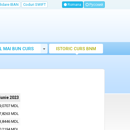
lidare IBAN
Coduri SWIFT
Romana
Русский
Toggle Dropdown
L MAI BUN CURS
ISTORIC CURS BNM
LUTAR MOLDOVA
iunie 2023
9,0707 MDL
7,8263 MDL
3,8446 MDL
0,2194 MDL