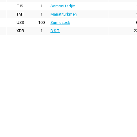
TJS
1
Somoni tadjic
TMT
1
Manat turkmen
UZS
100
Sum uzbek
XDR
1
D.S.T.
2