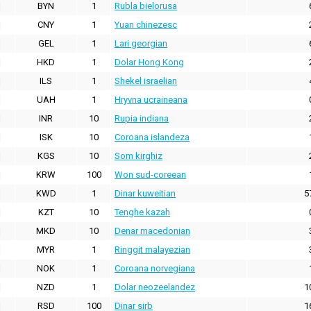
BYN
1
Rubla bielorusa
CNY
1
Yuan chinezesc
GEL
1
Lari georgian
HKD
1
Dolar Hong Kong
ILS
1
Shekel israelian
UAH
1
Hryvna ucraineana
INR
10
Rupia indiana
ISK
10
Coroana islandeza
KGS
10
Som kirghiz
KRW
100
Won sud-coreean
KWD
1
Dinar kuweitian
5
KZT
10
Tenghe kazah
MKD
10
Denar macedonian
MYR
1
Ringgit malayezian
NOK
1
Coroana norvegiana
NZD
1
Dolar neozeelandez
1
RSD
100
Dinar sirb
1