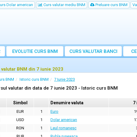
urs Dolar american
Curs valutar mediu BNM
Preluare curs BNM
Va
R
EVOLUTIE CURS BNM
CURS
VALUTAR
BANCI
CE
VA
 valutar BNM din 7 iunie 2023
urs BNM
Istoric curs BNM
7 Iunie 2023
sul valutar din data de 7 iunie 2023 - Istoric curs BNM
Simbol
Denumire valuta
7 
EUR
1
Euro
1
USD
1
Dolar american
1
RON
1
Leul romanesc
RUB
1
Rubla ruseasca