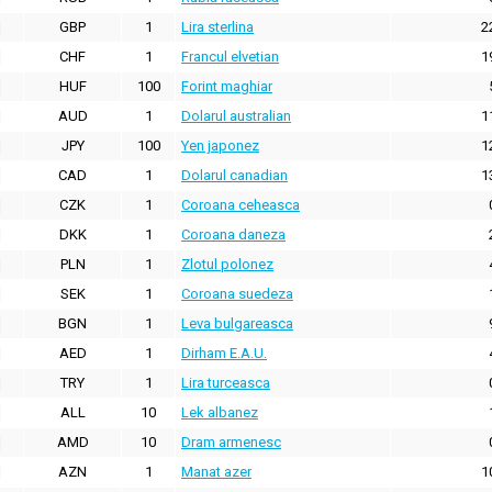
GBP
1
Lira sterlina
2
CHF
1
Francul elvetian
1
HUF
100
Forint maghiar
AUD
1
Dolarul australian
1
JPY
100
Yen japonez
1
CAD
1
Dolarul canadian
1
CZK
1
Coroana ceheasca
DKK
1
Coroana daneza
PLN
1
Zlotul polonez
SEK
1
Coroana suedeza
BGN
1
Leva bulgareasca
AED
1
Dirham E.A.U.
TRY
1
Lira turceasca
ALL
10
Lek albanez
AMD
10
Dram armenesc
AZN
1
Manat azer
1