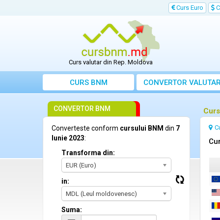
Curs Euro
C
Curs valutar din Rep. Moldova
CURS BNM
CONVERTOR VALUTA
CONVERTOR BNM
Curs
C
Converteste conform
cursului BNM
din
7
Iunie 2023
:
Cur
Transforma din:
EUR (Euro)
in:
MDL (Leul moldovenesc)
Suma: