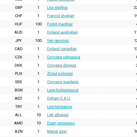
GBP
1
Lira sterlina
2
CHF
1
Francul elvetian
1
HUF
100
Forint maghiar
AUD
1
Dolarul australian
1
JPY
100
Yen japonez
1
CAD
1
Dolarul canadian
1
CZK
1
Coroana ceheasca
DKK
1
Coroana daneza
PLN
1
Zlotul polonez
SEK
1
Coroana suedeza
BGN
1
Leva bulgareasca
AED
1
Dirham E.A.U.
TRY
1
Lira turceasca
ALL
10
Lek albanez
AMD
10
Dram armenesc
AZN
1
Manat azer
1