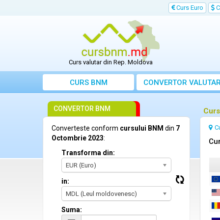
Curs Euro
C
Curs valutar din Rep. Moldova
CURS BNM
CONVERTOR VALUTA
CONVERTOR BNM
Curs
C
Converteste conform
cursului BNM
din
7
Octombrie 2023
:
Cur
Transforma din:
EUR (Euro)
in:
MDL (Leul moldovenesc)
Suma: