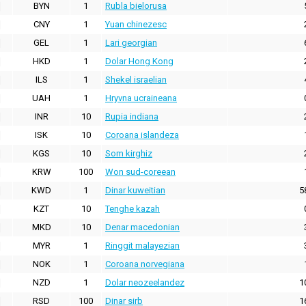
BYN
1
Rubla bielorusa
CNY
1
Yuan chinezesc
GEL
1
Lari georgian
HKD
1
Dolar Hong Kong
ILS
1
Shekel israelian
UAH
1
Hryvna ucraineana
INR
10
Rupia indiana
ISK
10
Coroana islandeza
KGS
10
Som kirghiz
KRW
100
Won sud-coreean
KWD
1
Dinar kuweitian
5
KZT
10
Tenghe kazah
MKD
10
Denar macedonian
MYR
1
Ringgit malayezian
NOK
1
Coroana norvegiana
NZD
1
Dolar neozeelandez
1
RSD
100
Dinar sirb
1