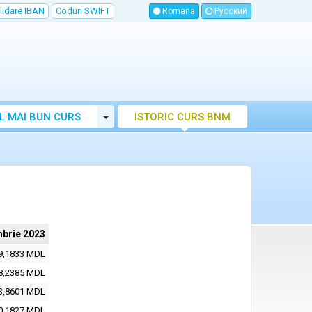
lidare IBAN
Coduri SWIFT
Romana
Русский
Toggle Dropdown
L MAI BUN CURS
ISTORIC CURS BNM
LUTAR MOLDOVA
brie 2023
9,1833 MDL
8,2385 MDL
3,8601 MDL
0,1827 MDL