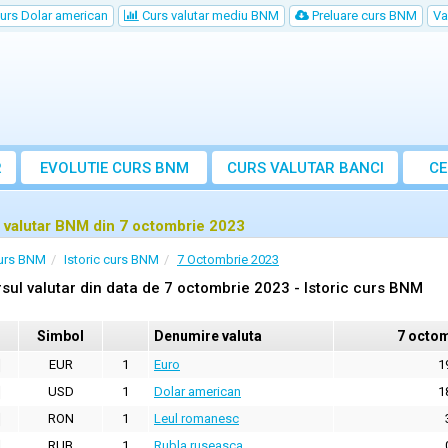
urs Dolar american
Curs valutar mediu BNM
Preluare curs BNM
Va
R
EVOLUTIE CURS BNM
CURS
VALUTAR
BANCI
CE
VA
 valutar BNM din 7 octombrie 2023
urs BNM
Istoric curs BNM
7 Octombrie 2023
sul valutar din data de 7 octombrie 2023 - Istoric curs BNM
Simbol
Denumire valuta
7 octom
EUR
1
Euro
1
USD
1
Dolar american
1
RON
1
Leul romanesc
RUB
1
Rubla ruseasca