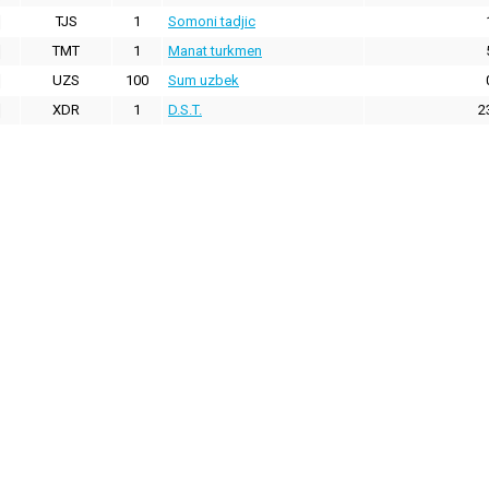
TJS
1
Somoni tadjic
TMT
1
Manat turkmen
UZS
100
Sum uzbek
XDR
1
D.S.T.
2