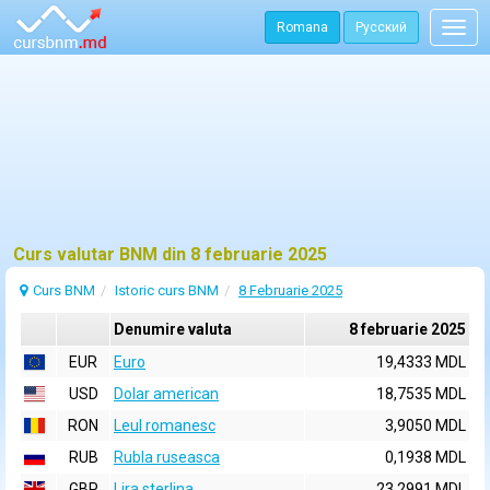
Romana
Русский
Togg
navig
Curs valutar BNM din 8 februarie 2025
Curs BNM
Istoric curs BNM
8 Februarie 2025
Denumire valuta
8 februarie 2025
EUR
Euro
19,4333 MDL
USD
Dolar american
18,7535 MDL
RON
Leul romanesc
3,9050 MDL
RUB
Rubla ruseasca
0,1938 MDL
GBP
Lira sterlina
23,2991 MDL