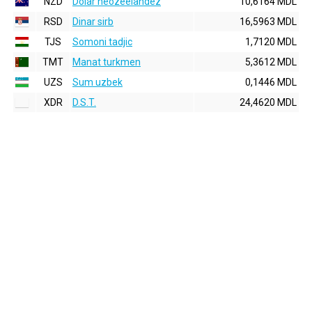
NZD
Dolar neozeelandez
10,6164 MDL
RSD
Dinar sirb
16,5963 MDL
TJS
Somoni tadjic
1,7120 MDL
TMT
Manat turkmen
5,3612 MDL
UZS
Sum uzbek
0,1446 MDL
XDR
D.S.T.
24,4620 MDL