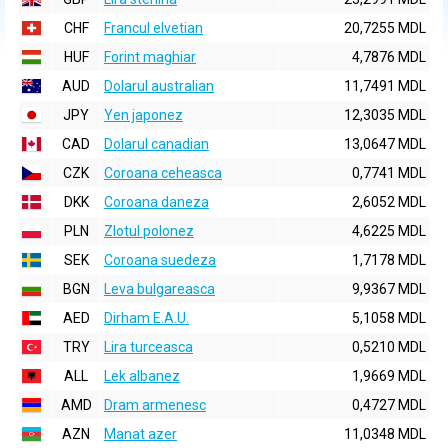
CHF
Francul elvetian
20,7255 MDL
HUF
Forint maghiar
4,7876 MDL
AUD
Dolarul australian
11,7491 MDL
JPY
Yen japonez
12,3035 MDL
CAD
Dolarul canadian
13,0647 MDL
CZK
Coroana ceheasca
0,7741 MDL
DKK
Coroana daneza
2,6052 MDL
PLN
Zlotul polonez
4,6225 MDL
SEK
Coroana suedeza
1,7178 MDL
BGN
Leva bulgareasca
9,9367 MDL
AED
Dirham E.A.U.
5,1058 MDL
TRY
Lira turceasca
0,5210 MDL
ALL
Lek albanez
1,9669 MDL
AMD
Dram armenesc
0,4727 MDL
AZN
Manat azer
11,0348 MDL