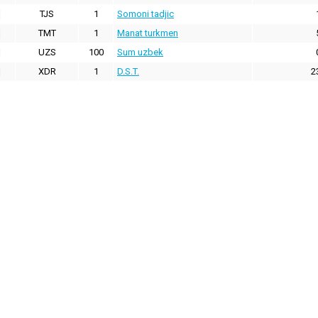
TJS
1
Somoni tadjic
TMT
1
Manat turkmen
UZS
100
Sum uzbek
XDR
1
D.S.T.
2