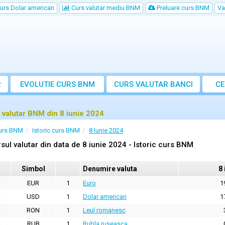
urs Dolar american
Curs valutar mediu BNM
Preluare curs BNM
Va
R
EVOLUTIE CURS BNM
CURS
VALUTAR
BANCI
CE
VA
 valutar BNM din 8 iunie 2024
urs BNM
Istoric curs BNM
8 Iunie 2024
sul valutar din data de 8 iunie 2024 - Istoric curs BNM
Simbol
Denumire valuta
8 
EUR
1
Euro
1
USD
1
Dolar american
1
RON
1
Leul romanesc
RUB
1
Rubla ruseasca