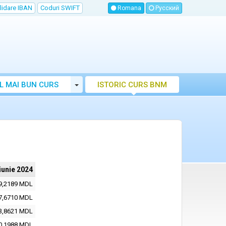
lidare IBAN
Coduri SWIFT
Romana
Русский
Toggle Dropdown
L MAI BUN CURS
ISTORIC CURS BNM
LUTAR MOLDOVA
iunie 2024
9,2189 MDL
7,6710 MDL
3,8621 MDL
0,1988 MDL