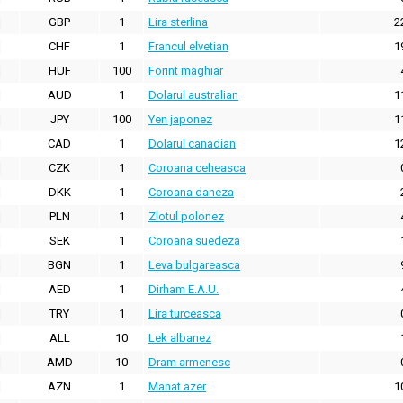
GBP
1
Lira sterlina
2
CHF
1
Francul elvetian
1
HUF
100
Forint maghiar
AUD
1
Dolarul australian
1
JPY
100
Yen japonez
1
CAD
1
Dolarul canadian
1
CZK
1
Coroana ceheasca
DKK
1
Coroana daneza
PLN
1
Zlotul polonez
SEK
1
Coroana suedeza
BGN
1
Leva bulgareasca
AED
1
Dirham E.A.U.
TRY
1
Lira turceasca
ALL
10
Lek albanez
AMD
10
Dram armenesc
AZN
1
Manat azer
1