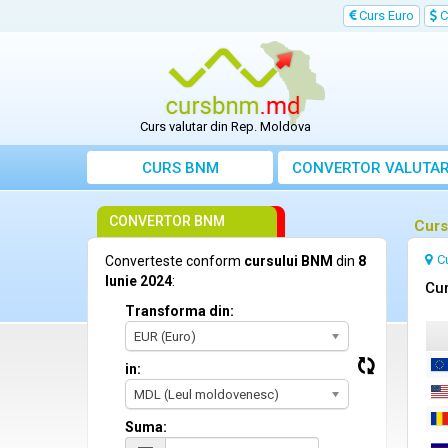
Curs Euro
C
Curs valutar din Rep. Moldova
CURS BNM
CONVERTOR VALUTA
CONVERTOR BNM
Curs
C
Converteste conform
cursului BNM
din
8
Iunie 2024
:
Cur
Transforma din:
EUR (Euro)
in:
MDL (Leul moldovenesc)
Suma: