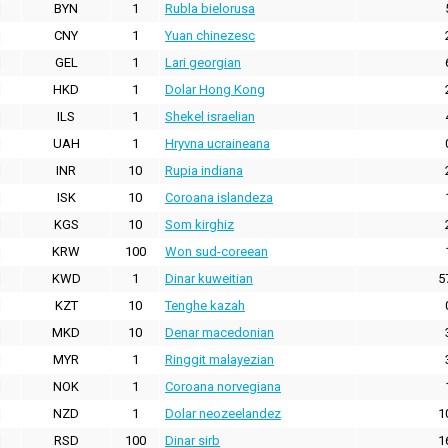
BYN
1
Rubla bielorusa
CNY
1
Yuan chinezesc
GEL
1
Lari georgian
HKD
1
Dolar Hong Kong
ILS
1
Shekel israelian
UAH
1
Hryvna ucraineana
INR
10
Rupia indiana
ISK
10
Coroana islandeza
KGS
10
Som kirghiz
KRW
100
Won sud-coreean
KWD
1
Dinar kuweitian
5
KZT
10
Tenghe kazah
MKD
10
Denar macedonian
MYR
1
Ringgit malayezian
NOK
1
Coroana norvegiana
NZD
1
Dolar neozeelandez
1
RSD
100
Dinar sirb
1