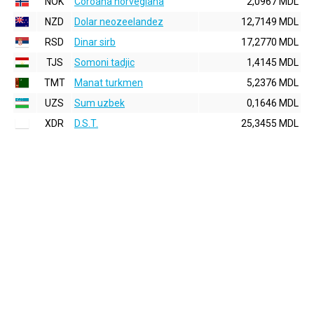
NOK
Coroana norvegiana
2,0967 MDL
NZD
Dolar neozeelandez
12,7149 MDL
RSD
Dinar sirb
17,2770 MDL
TJS
Somoni tadjic
1,4145 MDL
TMT
Manat turkmen
5,2376 MDL
UZS
Sum uzbek
0,1646 MDL
XDR
D.S.T.
25,3455 MDL