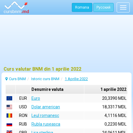
Romana
Русский
Togg
navig
Curs valutar BNM din 1 aprilie 2022
Curs BNM
Istoric curs BNM
1 Aprilie 2022
Denumire valuta
1 aprilie 2022
EUR
Euro
20,3390 MDL
USD
Dolar american
18,3317 MDL
RON
Leul romanesc
4,1116 MDL
RUB
Rubla ruseasca
0,2230 MDL
GBP
Lira sterlina
24,0611 MDL