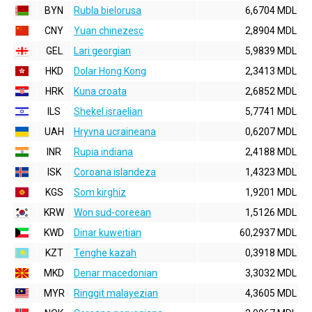
BYN
Rubla bielorusa
6,6704 MDL
CNY
Yuan chinezesc
2,8904 MDL
GEL
Lari georgian
5,9839 MDL
HKD
Dolar Hong Kong
2,3413 MDL
HRK
Kuna croata
2,6852 MDL
ILS
Shekel israelian
5,7741 MDL
UAH
Hryvna ucraineana
0,6207 MDL
INR
Rupia indiana
2,4188 MDL
ISK
Coroana islandeza
1,4323 MDL
KGS
Som kirghiz
1,9201 MDL
KRW
Won sud-coreean
1,5126 MDL
KWD
Dinar kuweitian
60,2937 MDL
KZT
Tenghe kazah
0,3918 MDL
MKD
Denar macedonian
3,3032 MDL
MYR
Ringgit malayezian
4,3605 MDL