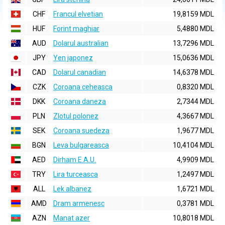
CHF
Francul elvetian
19,8159 MDL
HUF
Forint maghiar
5,4880 MDL
AUD
Dolarul australian
13,7296 MDL
JPY
Yen japonez
15,0636 MDL
CAD
Dolarul canadian
14,6378 MDL
CZK
Coroana ceheasca
0,8320 MDL
DKK
Coroana daneza
2,7344 MDL
PLN
Zlotul polonez
4,3667 MDL
SEK
Coroana suedeza
1,9677 MDL
BGN
Leva bulgareasca
10,4104 MDL
AED
Dirham E.A.U.
4,9909 MDL
TRY
Lira turceasca
1,2497 MDL
ALL
Lek albanez
1,6721 MDL
AMD
Dram armenesc
0,3781 MDL
AZN
Manat azer
10,8018 MDL