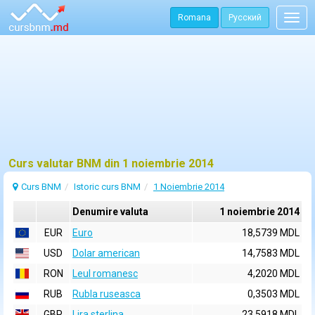
Romana
Русский
Togg
navig
Curs valutar BNM din 1 noiembrie 2014
Curs BNM
Istoric curs BNM
1 Noiembrie 2014
Denumire valuta
1 noiembrie 2014
EUR
Euro
18,5739 MDL
USD
Dolar american
14,7583 MDL
RON
Leul romanesc
4,2020 MDL
RUB
Rubla ruseasca
0,3503 MDL
GBP
Lira sterlina
23,5918 MDL