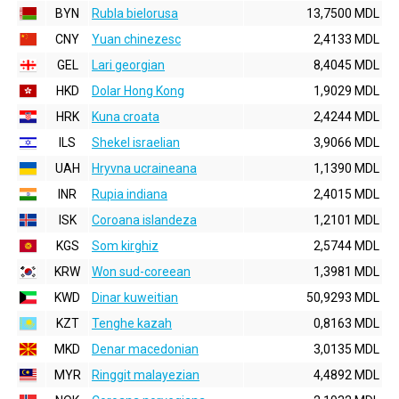
BYN
Rubla bielorusa
13,7500 MDL
CNY
Yuan chinezesc
2,4133 MDL
GEL
Lari georgian
8,4045 MDL
HKD
Dolar Hong Kong
1,9029 MDL
HRK
Kuna croata
2,4244 MDL
ILS
Shekel israelian
3,9066 MDL
UAH
Hryvna ucraineana
1,1390 MDL
INR
Rupia indiana
2,4015 MDL
ISK
Coroana islandeza
1,2101 MDL
KGS
Som kirghiz
2,5744 MDL
KRW
Won sud-coreean
1,3981 MDL
KWD
Dinar kuweitian
50,9293 MDL
KZT
Tenghe kazah
0,8163 MDL
MKD
Denar macedonian
3,0135 MDL
MYR
Ringgit malayezian
4,4892 MDL