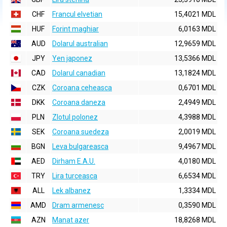
CHF
Francul elvetian
15,4021 MDL
HUF
Forint maghiar
6,0163 MDL
AUD
Dolarul australian
12,9659 MDL
JPY
Yen japonez
13,5366 MDL
CAD
Dolarul canadian
13,1824 MDL
CZK
Coroana ceheasca
0,6701 MDL
DKK
Coroana daneza
2,4949 MDL
PLN
Zlotul polonez
4,3988 MDL
SEK
Coroana suedeza
2,0019 MDL
BGN
Leva bulgareasca
9,4967 MDL
AED
Dirham E.A.U.
4,0180 MDL
TRY
Lira turceasca
6,6534 MDL
ALL
Lek albanez
1,3334 MDL
AMD
Dram armenesc
0,3590 MDL
AZN
Manat azer
18,8268 MDL