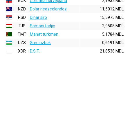
NOK
Coroana norvegiana
2,1932 MDL
NZD
Dolar neozeelandez
11,5012 MDL
RSD
Dinar sirb
15,5975 MDL
TJS
Somoni tadjic
2,9508 MDL
TMT
Manat turkmen
5,1784 MDL
UZS
Sum uzbek
0,6191 MDL
XDR
D.S.T.
21,8538 MDL