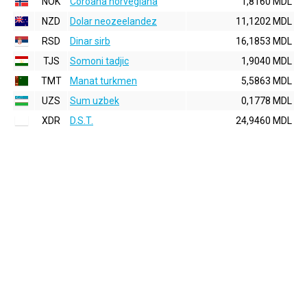
NOK
Coroana norvegiana
1,8160 MDL
NZD
Dolar neozeelandez
11,1202 MDL
RSD
Dinar sirb
16,1853 MDL
TJS
Somoni tadjic
1,9040 MDL
TMT
Manat turkmen
5,5863 MDL
UZS
Sum uzbek
0,1778 MDL
XDR
D.S.T.
24,9460 MDL