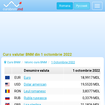
Romana
Русский
Togg
navig
Curs valutar BNM din 1 octombrie 2022
Curs BNM
Istoric curs BNM
1 Octombrie 2022
Denumire valuta
1 octombrie 2022
EUR
Euro
18,9917 MDL
USD
Dolar american
19,5520 MDL
RON
Leul romanesc
3,8377 MDL
RUB
Rubla ruseasca
0,3379 MDL
GBP
Lira sterlina
21,1826 MDL