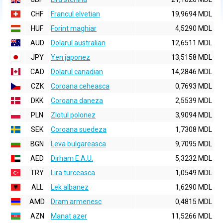
CHF
Francul elvetian
19,9694 MDL
HUF
Forint maghiar
4,5290 MDL
AUD
Dolarul australian
12,6511 MDL
JPY
Yen japonez
13,5158 MDL
CAD
Dolarul canadian
14,2846 MDL
CZK
Coroana ceheasca
0,7693 MDL
DKK
Coroana daneza
2,5539 MDL
PLN
Zlotul polonez
3,9094 MDL
SEK
Coroana suedeza
1,7308 MDL
BGN
Leva bulgareasca
9,7095 MDL
AED
Dirham E.A.U.
5,3232 MDL
TRY
Lira turceasca
1,0549 MDL
ALL
Lek albanez
1,6290 MDL
AMD
Dram armenesc
0,4815 MDL
AZN
Manat azer
11,5266 MDL