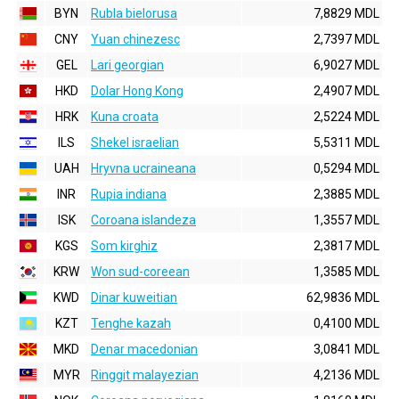
BYN
Rubla bielorusa
7,8829 MDL
CNY
Yuan chinezesc
2,7397 MDL
GEL
Lari georgian
6,9027 MDL
HKD
Dolar Hong Kong
2,4907 MDL
HRK
Kuna croata
2,5224 MDL
ILS
Shekel israelian
5,5311 MDL
UAH
Hryvna ucraineana
0,5294 MDL
INR
Rupia indiana
2,3885 MDL
ISK
Coroana islandeza
1,3557 MDL
KGS
Som kirghiz
2,3817 MDL
KRW
Won sud-coreean
1,3585 MDL
KWD
Dinar kuweitian
62,9836 MDL
KZT
Tenghe kazah
0,4100 MDL
MKD
Denar macedonian
3,0841 MDL
MYR
Ringgit malayezian
4,2136 MDL