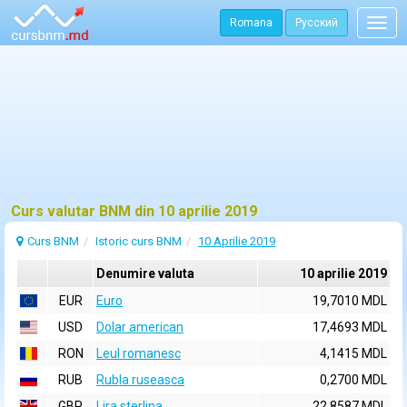
Romana
Русский
Togg
navig
Curs valutar BNM din 10 aprilie 2019
Curs BNM
Istoric curs BNM
10 Aprilie 2019
Denumire valuta
10 aprilie 2019
EUR
Euro
19,7010 MDL
USD
Dolar american
17,4693 MDL
RON
Leul romanesc
4,1415 MDL
RUB
Rubla ruseasca
0,2700 MDL
GBP
Lira sterlina
22,8587 MDL