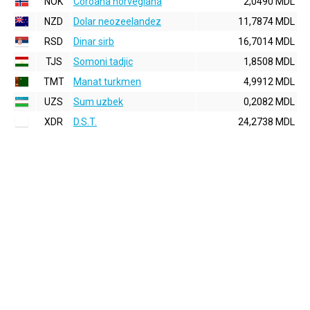
NOK
Coroana norvegiana
2,0490 MDL
NZD
Dolar neozeelandez
11,7874 MDL
RSD
Dinar sirb
16,7014 MDL
TJS
Somoni tadjic
1,8508 MDL
TMT
Manat turkmen
4,9912 MDL
UZS
Sum uzbek
0,2082 MDL
XDR
D.S.T.
24,2738 MDL