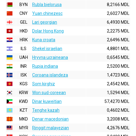
BYN
Rubla bielorusa
8,2166 MDL
CNY
Yuan chinezesc
2,6027 MDL
GEL
Lari georgian
6,4930 MDL
HKD
Dolar Hong Kong
2,2275 MDL
HRK
Kuna croata
2,6496 MDL
ILS
Shekel israelian
4,8801 MDL
UAH
Hryvna ucraineana
0,6545 MDL
INR
Rupia indiana
2,5200 MDL
ISK
Coroana islandeza
1,4723 MDL
KGS
Som kirghiz
2,4542 MDL
KRW
Won sud-coreean
1,5294 MDL
KWD
Dinar kuweitian
57,4270 MDL
KZT
Tenghe kazah
0,4602 MDL
MKD
Denar macedonian
3,2008 MDL
MYR
Ringgit malayezian
4,2676 MDL