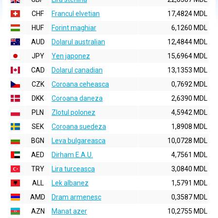
CHF
Francul elvetian
17,4824 MDL
HUF
Forint maghiar
6,1260 MDL
AUD
Dolarul australian
12,4844 MDL
JPY
Yen japonez
15,6964 MDL
CAD
Dolarul canadian
13,1353 MDL
CZK
Coroana ceheasca
0,7692 MDL
DKK
Coroana daneza
2,6390 MDL
PLN
Zlotul polonez
4,5942 MDL
SEK
Coroana suedeza
1,8908 MDL
BGN
Leva bulgareasca
10,0728 MDL
AED
Dirham E.A.U.
4,7561 MDL
TRY
Lira turceasca
3,0840 MDL
ALL
Lek albanez
1,5791 MDL
AMD
Dram armenesc
0,3587 MDL
AZN
Manat azer
10,2755 MDL