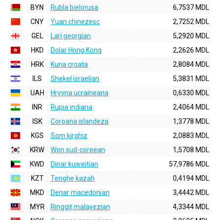
BYN
Rubla bielorusa
6,7537 MDL
CNY
Yuan chinezesc
2,7252 MDL
GEL
Lari georgian
5,2920 MDL
HKD
Dolar Hong Kong
2,2626 MDL
HRK
Kuna croata
2,8084 MDL
ILS
Shekel israelian
5,3831 MDL
UAH
Hryvna ucraineana
0,6330 MDL
INR
Rupia indiana
2,4064 MDL
ISK
Coroana islandeza
1,3778 MDL
KGS
Som kirghiz
2,0883 MDL
KRW
Won sud-coreean
1,5708 MDL
KWD
Dinar kuweitian
57,9786 MDL
KZT
Tenghe kazah
0,4194 MDL
MKD
Denar macedonian
3,4442 MDL
MYR
Ringgit malayezian
4,3344 MDL