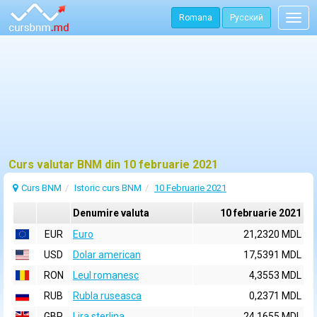
Romana
Русский
Togg
navig
Curs valutar BNM din 10 februarie 2021
Curs BNM
Istoric curs BNM
10 Februarie 2021
Denumire valuta
10 februarie 2021
EUR
Euro
21,2320 MDL
USD
Dolar american
17,5391 MDL
RON
Leul romanesc
4,3553 MDL
RUB
Rubla ruseasca
0,2371 MDL
GBP
Lira sterlina
24,1655 MDL