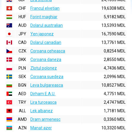
CHF
Francul elvetian
19,6308 MDL
HUF
Forint maghiar
5,9182 MDL
AUD
Dolarul australian
13,5393 MDL
JPY
Yen japonez
16,7590 MDL
CAD
Dolarul canadian
13,7761 MDL
CZK
Coroana ceheasca
0,8254 MDL
DKK
Coroana daneza
2,8550 MDL
PLN
Zlotul polonez
4,7436 MDL
SEK
Coroana suedeza
2,0996 MDL
BGN
Leva bulgareasca
10,8527 MDL
AED
Dirham E.A.U.
4,7751 MDL
TRY
Lira turceasca
2,4747 MDL
ALL
Lek albanez
1,7181 MDL
AMD
Dram armenesc
0,3360 MDL
AZN
Manat azer
10,3320 MDL