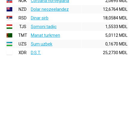
NOK
Coroana norvegiana
2,0695 MDL
NZD
Dolar neozeelandez
12,6764 MDL
RSD
Dinar sirb
18,0584 MDL
TJS
Somoni tadjic
1,5533 MDL
TMT
Manat turkmen
5,0112 MDL
UZS
Sum uzbek
0,1670 MDL
XDR
D.S.T.
25,2730 MDL