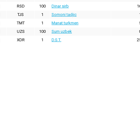
RSD
100
Dinar sirb
1
TJS
1
Somoni tadjic
TMT
1
Manat turkmen
UZS
100
Sum uzbek
XDR
1
D.S.T.
2