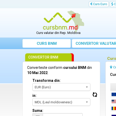
Curs Euro
C
Curs valutar din Rep. Moldova
CURS BNM
CONVERTOR VALUTA
CONVERTOR BNM
Curs
C
Converteste conform
cursului BNM
din
10 Mai 2022
:
Cur
Transforma din:
EUR (Euro)
in:
MDL (Leul moldovenesc)
Suma: