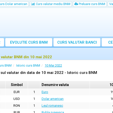
urs Dolar american
Curs valutar mediu BNM
Preluare curs BNM
Va
R
EVOLUTIE CURS BNM
CURS
VALUTAR
BANCI
CE
VA
 valutar BNM din 10 mai 2022
urs BNM
Istoric curs BNM
10 Mai 2022
sul valutar din data de 10 mai 2022 - Istoric curs BNM
Simbol
Denumire valuta
1
EUR
1
Euro
1
USD
1
Dolar american
1
RON
1
Leul romanesc
RUB
1
Rubla ruseasca