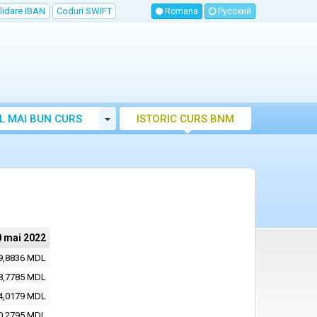
lidare IBAN
Coduri SWIFT
Romana
Русский
Toggle Dropdown
L MAI BUN CURS
ISTORIC CURS BNM
LUTAR MOLDOVA
0 mai 2022
9,8836 MDL
8,7785 MDL
4,0179 MDL
0,2795 MDL