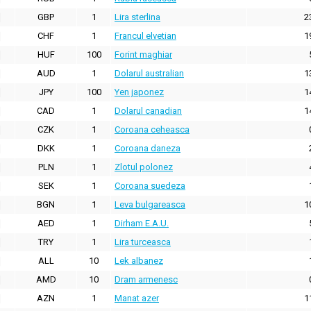
GBP
1
Lira sterlina
2
CHF
1
Francul elvetian
1
HUF
100
Forint maghiar
AUD
1
Dolarul australian
1
JPY
100
Yen japonez
1
CAD
1
Dolarul canadian
1
CZK
1
Coroana ceheasca
DKK
1
Coroana daneza
PLN
1
Zlotul polonez
SEK
1
Coroana suedeza
BGN
1
Leva bulgareasca
1
AED
1
Dirham E.A.U.
TRY
1
Lira turceasca
ALL
10
Lek albanez
AMD
10
Dram armenesc
AZN
1
Manat azer
1