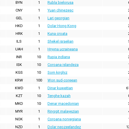
BYN
1
Rubla bielorusa
CNY
1
Yuan chinezesc
GEL
1
Lari georgian
HKD
1
Dolar Hong Kong
HRK
1
Kuna croata
ILS
1
Shekel israelian
UAH
1
Hryvna ucraineana
INR
10
Rupia indiana
ISK
10
Coroana islandeza
KGS
10
Som kirghiz
KRW
100
Won sud-coreean
KWD
1
Dinar kuweitian
6
KZT
10
Tenghe kazah
MKD
10
Denar macedonian
MYR
1
Ringgit malayezian
NOK
1
Coroana norvegiana
NZD
1
Dolar neozeelandez
1