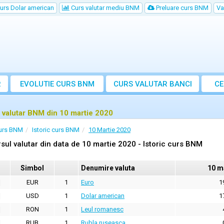
urs Dolar american
Curs valutar mediu BNM
Preluare curs BNM
Va
R
EVOLUTIE CURS BNM
CURS
VALUTAR
BANCI
CE
VA
 valutar BNM din 10 martie 2020
urs BNM
Istoric curs BNM
10 Martie 2020
sul valutar din data de 10 martie 2020 - Istoric curs BNM
Simbol
Denumire valuta
10 m
EUR
1
Euro
1
USD
1
Dolar american
1
RON
1
Leul romanesc
RUB
1
Rubla ruseasca