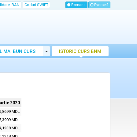
lidare IBAN
Coduri SWIFT
Romana
Русский
Toggle Dropdown
L MAI BUN CURS
ISTORIC CURS BNM
LUTAR MOLDOVA
artie 2020
9,8699 MDL
7,3909 MDL
4,1238 MDL
0,2318 MDL