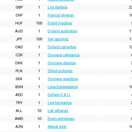
GBP
1
Lira sterlina
2
CHF
1
Francul elvetian
1
HUF
100
Forint maghiar
AUD
1
Dolarul australian
1
JPY
100
Yen japonez
1
CAD
1
Dolarul canadian
1
CZK
1
Coroana ceheasca
DKK
1
Coroana daneza
PLN
1
Zlotul polonez
SEK
1
Coroana suedeza
BGN
1
Leva bulgareasca
1
AED
1
Dirham E.A.U.
TRY
1
Lira turceasca
ALL
10
Lek albanez
AMD
10
Dram armenesc
AZN
1
Manat azer
1