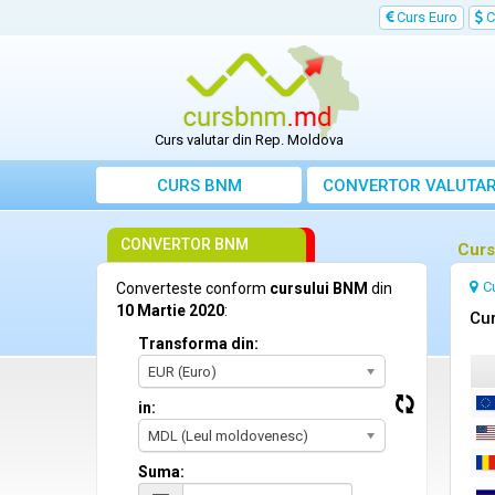
Curs Euro
C
Curs valutar din Rep. Moldova
CURS BNM
CONVERTOR VALUTA
CONVERTOR BNM
Curs
C
Converteste conform
cursului BNM
din
10 Martie 2020
:
Cur
Transforma din:
EUR (Euro)
in:
MDL (Leul moldovenesc)
Suma: