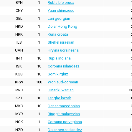
BYN
1
Rubla bielorusa
CNY
1
Yuan chinezesc
GEL
1
Lari georgian
HKD
1
Dolar Hong Kong
HRK
1
Kuna croata
ILS
1
Shekel israelian
UAH
1
Hryvna ucraineana
INR
10
Rupia indiana
ISK
10
Coroana islandeza
KGS
10
Som kirghiz
KRW
100
Won sud-coreean
KWD
1
Dinar kuweitian
5
KZT
10
Tenghe kazah
MKD
10
Denar macedonian
MYR
1
Ringgit malayezian
NOK
1
Coroana norvegiana
NZD
1
Dolar neozeelandez
1