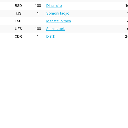
RSD
100
Dinar sirb
1
TJS
1
Somoni tadjic
TMT
1
Manat turkmen
UZS
100
Sum uzbek
XDR
1
D.S.T.
2