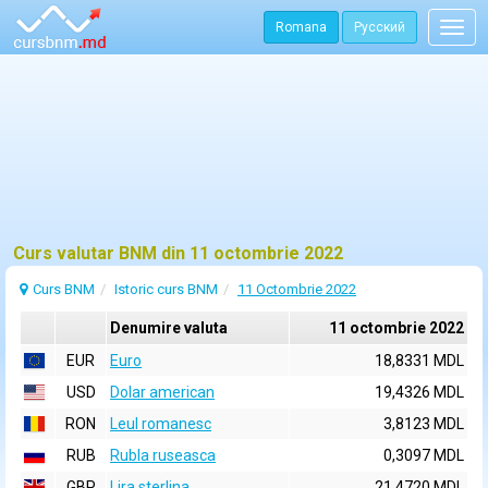
Romana
Русский
Togg
navig
Curs valutar BNM din 11 octombrie 2022
Curs BNM
Istoric curs BNM
11 Octombrie 2022
Denumire valuta
11 octombrie 2022
EUR
Euro
18,8331 MDL
USD
Dolar american
19,4326 MDL
RON
Leul romanesc
3,8123 MDL
RUB
Rubla ruseasca
0,3097 MDL
GBP
Lira sterlina
21,4720 MDL