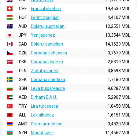
CHF
Francul elvetian
19,4530 MDL
HUF
Forint maghiar
4,4107 MDL
AUD
Dolarul australian
12,2551 MDL
JPY
Yen japonez
13,3544 MDL
CAD
Dolarul canadian
14,1529 MDL
CZK
Coroana ceheasca
0,7679 MDL
DKK
Coroana daneza
2,5319 MDL
PLN
Zlotul polonez
3,8698 MDL
SEK
Coroana suedeza
1,7180 MDL
BGN
Leva bulgareasca
9,6287 MDL
AED
Dirham E.A.U.
5,2907 MDL
TRY
Lira turceasca
1,0458 MDL
ALL
Lek albanez
1,6151 MDL
AMD
Dram armenesc
0,4820 MDL
AZN
Manat azer
11,4562 MDL