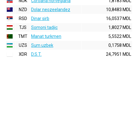
NOK
Coroana norvegiana
1,8183 MDL
NZD
Dolar neozeelandez
10,8483 MDL
RSD
Dinar sirb
16,0537 MDL
TJS
Somoni tadjic
1,8027 MDL
TMT
Manat turkmen
5,5522 MDL
UZS
Sum uzbek
0,1758 MDL
XDR
D.S.T.
24,7951 MDL