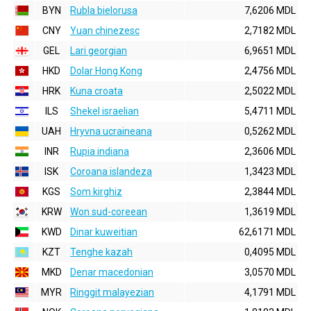
BYN
Rubla bielorusa
7,6206 MDL
CNY
Yuan chinezesc
2,7182 MDL
GEL
Lari georgian
6,9651 MDL
HKD
Dolar Hong Kong
2,4756 MDL
HRK
Kuna croata
2,5022 MDL
ILS
Shekel israelian
5,4711 MDL
UAH
Hryvna ucraineana
0,5262 MDL
INR
Rupia indiana
2,3606 MDL
ISK
Coroana islandeza
1,3423 MDL
KGS
Som kirghiz
2,3844 MDL
KRW
Won sud-coreean
1,3619 MDL
KWD
Dinar kuweitian
62,6171 MDL
KZT
Tenghe kazah
0,4095 MDL
MKD
Denar macedonian
3,0570 MDL
MYR
Ringgit malayezian
4,1791 MDL