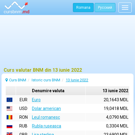
Romana
Русский
Togg
navig
Curs valutar BNM din 13 iunie 2022
Curs BNM
Istoric curs BNM
13 Iunie 2022
Denumire valuta
13 iunie 2022
EUR
Euro
20,1643 MDL
USD
Dolar american
19,0418 MDL
RON
Leul romanesc
4,0790 MDL
RUB
Rubla ruseasca
0,3304 MDL
GBP
Lira sterlina
23,6900 MDL