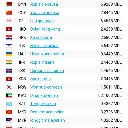
BYN
Rubla bielorusa
6,9288 MDL
CNY
Yuan chinezesc
2,8445 MDL
GEL
Lari georgian
6,4548 MDL
HKD
Dolar Hong Kong
2,4259 MDL
HRK
Kuna croata
2,6807 MDL
ILS
Shekel israelian
5,6452 MDL
UAH
Hryvna ucraineana
0,6449 MDL
INR
Rupia indiana
2,4463 MDL
ISK
Coroana islandeza
1,4645 MDL
KGS
Som kirghiz
2,3445 MDL
KRW
Won sud-coreean
1,5011 MDL
KWD
Dinar kuweitian
62,1003 MDL
KZT
Tenghe kazah
0,4367 MDL
MKD
Denar macedonian
3,2736 MDL
MYR
Ringgit malayezian
4,3262 MDL