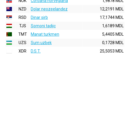
NOK
Coroana norvegiana
1,9878 MDL
NZD
Dolar neozeelandez
12,2191 MDL
RSD
Dinar sirb
17,1744 MDL
TJS
Somoni tadjic
1,6189 MDL
TMT
Manat turkmen
5,4405 MDL
UZS
Sum uzbek
0,1728 MDL
XDR
D.S.T.
25,5053 MDL