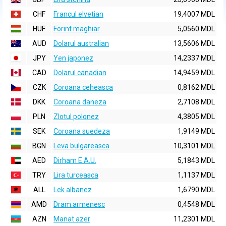
CHF
Francul elvetian
19,4007 MDL
HUF
Forint maghiar
5,0560 MDL
AUD
Dolarul australian
13,5606 MDL
JPY
Yen japonez
14,2337 MDL
CAD
Dolarul canadian
14,9459 MDL
CZK
Coroana ceheasca
0,8162 MDL
DKK
Coroana daneza
2,7108 MDL
PLN
Zlotul polonez
4,3805 MDL
SEK
Coroana suedeza
1,9149 MDL
BGN
Leva bulgareasca
10,3101 MDL
AED
Dirham E.A.U.
5,1843 MDL
TRY
Lira turceasca
1,1137 MDL
ALL
Lek albanez
1,6790 MDL
AMD
Dram armenesc
0,4548 MDL
AZN
Manat azer
11,2301 MDL