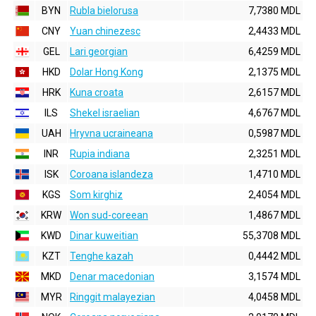
BYN
Rubla bielorusa
7,7380 MDL
CNY
Yuan chinezesc
2,4433 MDL
GEL
Lari georgian
6,4259 MDL
HKD
Dolar Hong Kong
2,1375 MDL
HRK
Kuna croata
2,6157 MDL
ILS
Shekel israelian
4,6767 MDL
UAH
Hryvna ucraineana
0,5987 MDL
INR
Rupia indiana
2,3251 MDL
ISK
Coroana islandeza
1,4710 MDL
KGS
Som kirghiz
2,4054 MDL
KRW
Won sud-coreean
1,4867 MDL
KWD
Dinar kuweitian
55,3708 MDL
KZT
Tenghe kazah
0,4442 MDL
MKD
Denar macedonian
3,1574 MDL
MYR
Ringgit malayezian
4,0458 MDL