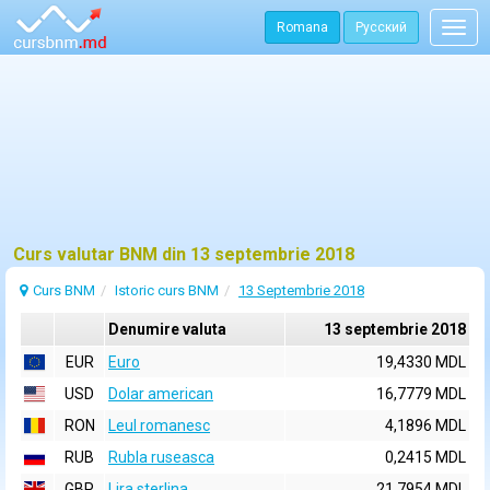
Romana
Русский
Togg
navig
Curs valutar BNM din 13 septembrie 2018
Curs BNM
Istoric curs BNM
13 Septembrie 2018
Denumire valuta
13 septembrie 2018
EUR
Euro
19,4330 MDL
USD
Dolar american
16,7779 MDL
RON
Leul romanesc
4,1896 MDL
RUB
Rubla ruseasca
0,2415 MDL
GBP
Lira sterlina
21,7954 MDL