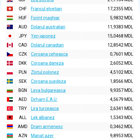
CHF
Francul elvetian
17,2355 MDL
HUF
Forint maghiar
5,9832 MDL
AUD
Dolarul australian
11,9383 MDL
JPY
Yen japonez
15,0468 MDL
CAD
Dolarul canadian
12,8542 MDL
CZK
Coroana ceheasca
0,7601 MDL
DKK
Coroana daneza
2,6052 MDL
PLN
Zlotul polonez
4,5102 MDL
SEK
Coroana suedeza
1,8566 MDL
BGN
Leva bulgareasca
9,9357 MDL
AED
Dirham E.A.U.
4,5679 MDL
TRY
Lira turceasca
2,6341 MDL
ALL
Lek albanez
1,5343 MDL
AMD
Dram armenesc
0,3462 MDL
AZN
Manat azer
9,8953 MDL