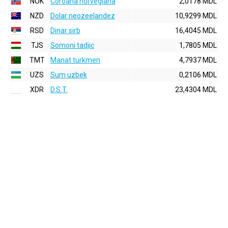
NOK
Coroana norvegiana
2,0178 MDL
NZD
Dolar neozeelandez
10,9299 MDL
RSD
Dinar sirb
16,4045 MDL
TJS
Somoni tadjic
1,7805 MDL
TMT
Manat turkmen
4,7937 MDL
UZS
Sum uzbek
0,2106 MDL
XDR
D.S.T.
23,4304 MDL