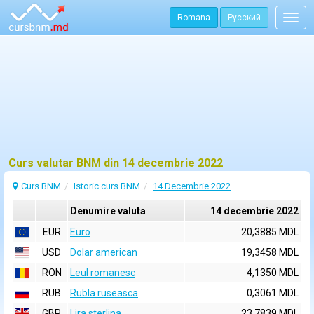
Romana
Русский
Togg
navig
Curs valutar BNM din 14 decembrie 2022
Curs BNM
Istoric curs BNM
14 Decembrie 2022
Denumire valuta
14 decembrie 2022
EUR
Euro
20,3885 MDL
USD
Dolar american
19,3458 MDL
RON
Leul romanesc
4,1350 MDL
RUB
Rubla ruseasca
0,3061 MDL
GBP
Lira sterlina
23,7839 MDL