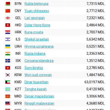
BYN
Rubla bielorusa
7,7315 MDL
CNY
Yuan chinezesc
2,7712 MDL
GEL
Lari georgian
7,2321 MDL
HKD
Dolar Hong Kong
2,4864 MDL
HRK
Kuna croata
2,7007 MDL
ILS
Shekel israelian
5,6342 MDL
UAH
Hryvna ucraineana
0,5251 MDL
INR
Rupia indiana
2,3363 MDL
ISK
Coroana islandeza
1,3512 MDL
KGS
Som kirghiz
2,2785 MDL
KRW
Won sud-coreean
1,4847 MDL
KWD
Dinar kuweitian
63,0197 MDL
KZT
Tenghe kazah
0,4120 MDL
MKD
Denar macedonian
3,3066 MDL
MYR
Ringgit malayezian
4,3680 MDL