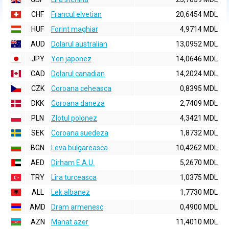
CHF
Francul elvetian
20,6454 MDL
HUF
Forint maghiar
4,9714 MDL
AUD
Dolarul australian
13,0952 MDL
JPY
Yen japonez
14,0646 MDL
CAD
Dolarul canadian
14,2024 MDL
CZK
Coroana ceheasca
0,8395 MDL
DKK
Coroana daneza
2,7409 MDL
PLN
Zlotul polonez
4,3421 MDL
SEK
Coroana suedeza
1,8732 MDL
BGN
Leva bulgareasca
10,4262 MDL
AED
Dirham E.A.U.
5,2670 MDL
TRY
Lira turceasca
1,0375 MDL
ALL
Lek albanez
1,7730 MDL
AMD
Dram armenesc
0,4900 MDL
AZN
Manat azer
11,4010 MDL