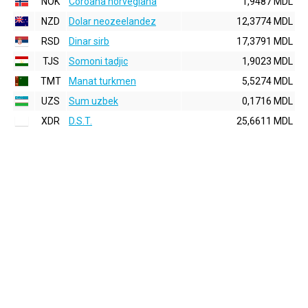
NOK
Coroana norvegiana
1,9487 MDL
NZD
Dolar neozeelandez
12,3774 MDL
RSD
Dinar sirb
17,3791 MDL
TJS
Somoni tadjic
1,9023 MDL
TMT
Manat turkmen
5,5274 MDL
UZS
Sum uzbek
0,1716 MDL
XDR
D.S.T.
25,6611 MDL