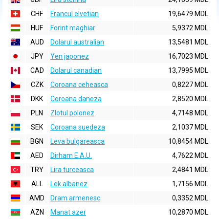
CHF
Francul elvetian
19,6479 MDL
HUF
Forint maghiar
5,9372 MDL
AUD
Dolarul australian
13,5481 MDL
JPY
Yen japonez
16,7023 MDL
CAD
Dolarul canadian
13,7995 MDL
CZK
Coroana ceheasca
0,8227 MDL
DKK
Coroana daneza
2,8520 MDL
PLN
Zlotul polonez
4,7148 MDL
SEK
Coroana suedeza
2,1037 MDL
BGN
Leva bulgareasca
10,8454 MDL
AED
Dirham E.A.U.
4,7622 MDL
TRY
Lira turceasca
2,4841 MDL
ALL
Lek albanez
1,7156 MDL
AMD
Dram armenesc
0,3352 MDL
AZN
Manat azer
10,2870 MDL