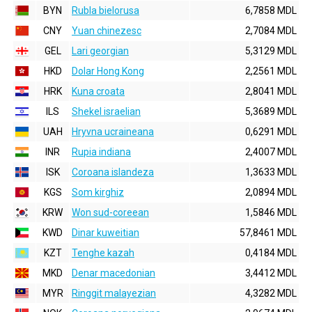
BYN
Rubla bielorusa
6,7858 MDL
CNY
Yuan chinezesc
2,7084 MDL
GEL
Lari georgian
5,3129 MDL
HKD
Dolar Hong Kong
2,2561 MDL
HRK
Kuna croata
2,8041 MDL
ILS
Shekel israelian
5,3689 MDL
UAH
Hryvna ucraineana
0,6291 MDL
INR
Rupia indiana
2,4007 MDL
ISK
Coroana islandeza
1,3633 MDL
KGS
Som kirghiz
2,0894 MDL
KRW
Won sud-coreean
1,5846 MDL
KWD
Dinar kuweitian
57,8461 MDL
KZT
Tenghe kazah
0,4184 MDL
MKD
Denar macedonian
3,4412 MDL
MYR
Ringgit malayezian
4,3282 MDL