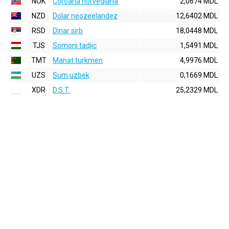
NOK
Coroana norvegiana
2,0674 MDL
NZD
Dolar neozeelandez
12,6402 MDL
RSD
Dinar sirb
18,0448 MDL
TJS
Somoni tadjic
1,5491 MDL
TMT
Manat turkmen
4,9976 MDL
UZS
Sum uzbek
0,1669 MDL
XDR
D.S.T.
25,2329 MDL