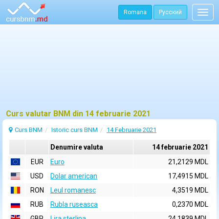
Romana
Русский
Togg
navig
Curs valutar BNM din 14 februarie 2021
Curs BNM
Istoric curs BNM
14 Februarie 2021
Denumire valuta
14 februarie 2021
EUR
Euro
21,2129 MDL
USD
Dolar american
17,4915 MDL
RON
Leul romanesc
4,3519 MDL
RUB
Rubla ruseasca
0,2370 MDL
GBP
Lira sterlina
24,1839 MDL