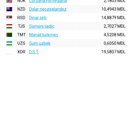
NOK
Coroana norvegiana
2,1803 MDL
NZD
Dolar neozeelandez
10,4943 MDL
RSD
Dinar sirb
14,8879 MDL
TJS
Somoni tadjic
2,7027 MDL
TMT
Manat turkmen
4,5208 MDL
UZS
Sum uzbek
0,6050 MDL
XDR
D.S.T.
19,5807 MDL