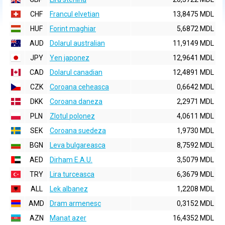
CHF
Francul elvetian
13,8475 MDL
HUF
Forint maghiar
5,6872 MDL
AUD
Dolarul australian
11,9149 MDL
JPY
Yen japonez
12,9641 MDL
CAD
Dolarul canadian
12,4891 MDL
CZK
Coroana ceheasca
0,6642 MDL
DKK
Coroana daneza
2,2971 MDL
PLN
Zlotul polonez
4,0611 MDL
SEK
Coroana suedeza
1,9730 MDL
BGN
Leva bulgareasca
8,7592 MDL
AED
Dirham E.A.U.
3,5079 MDL
TRY
Lira turceasca
6,3679 MDL
ALL
Lek albanez
1,2208 MDL
AMD
Dram armenesc
0,3152 MDL
AZN
Manat azer
16,4352 MDL