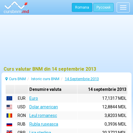
Romana
Русский
Togg
navig
Curs valutar BNM din 14 septembrie 2013
Curs BNM
Istoric curs BNM
14 Septembrie 2013
Denumire valuta
14 septembrie 2013
EUR
Euro
17,1317 MDL
USD
Dolar american
12,8844 MDL
RON
Leul romanesc
3,8203 MDL
RUB
Rubla ruseasca
0,3936 MDL
GBP
Lira sterlina
20,3722 MDL