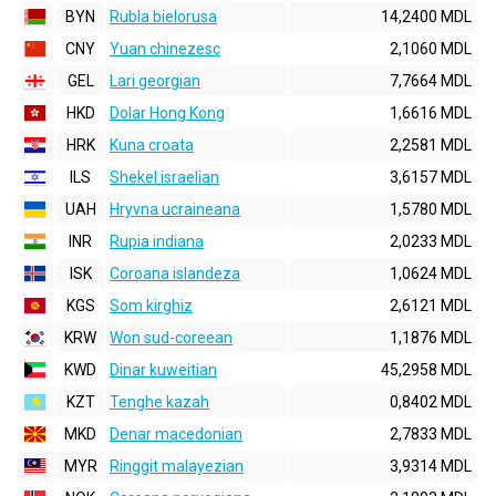
BYN
Rubla bielorusa
14,2400 MDL
CNY
Yuan chinezesc
2,1060 MDL
GEL
Lari georgian
7,7664 MDL
HKD
Dolar Hong Kong
1,6616 MDL
HRK
Kuna croata
2,2581 MDL
ILS
Shekel israelian
3,6157 MDL
UAH
Hryvna ucraineana
1,5780 MDL
INR
Rupia indiana
2,0233 MDL
ISK
Coroana islandeza
1,0624 MDL
KGS
Som kirghiz
2,6121 MDL
KRW
Won sud-coreean
1,1876 MDL
KWD
Dinar kuweitian
45,2958 MDL
KZT
Tenghe kazah
0,8402 MDL
MKD
Denar macedonian
2,7833 MDL
MYR
Ringgit malayezian
3,9314 MDL