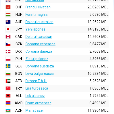
CHF
Francul elvetian
20,8269 MDL
HUF
Forint maghiar
5,0580 MDL
AUD
Dolarul australian
13,2622 MDL
JPY
Yen japonez
14,3195 MDL
CAD
Dolarul canadian
14,2608 MDL
CZK
Coroana ceheasca
0,8477 MDL
DKK
Coroana daneza
2,7668 MDL
PLN
Zlotul polonez
4,3966 MDL
SEK
Coroana suedeza
1,8915 MDL
BGN
Leva bulgareasca
10,5234 MDL
AED
Dirham E.A.U.
5,2628 MDL
TRY
Lira turceasca
1,0365 MDL
ALL
Lek albanez
1,7952 MDL
AMD
Dram armenesc
0,4893 MDL
AZN
Manat azer
11,3804 MDL