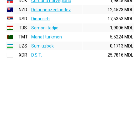
NOK
Coroana norvegiana
1,9845 MDL
NZD
Dolar neozeelandez
12,4523 MDL
RSD
Dinar sirb
17,5353 MDL
TJS
Somoni tadjic
1,9006 MDL
TMT
Manat turkmen
5,5224 MDL
UZS
Sum uzbek
0,1713 MDL
XDR
D.S.T.
25,7816 MDL