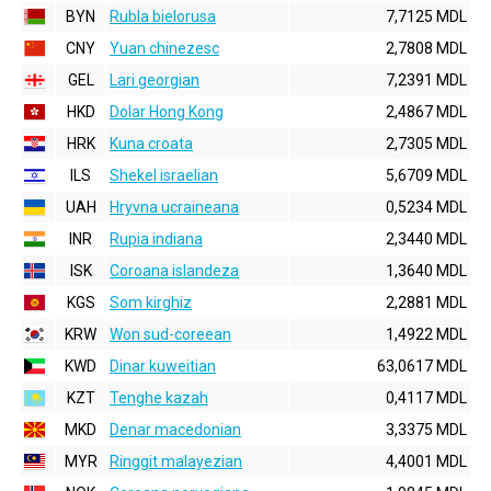
BYN
Rubla bielorusa
7,7125 MDL
CNY
Yuan chinezesc
2,7808 MDL
GEL
Lari georgian
7,2391 MDL
HKD
Dolar Hong Kong
2,4867 MDL
HRK
Kuna croata
2,7305 MDL
ILS
Shekel israelian
5,6709 MDL
UAH
Hryvna ucraineana
0,5234 MDL
INR
Rupia indiana
2,3440 MDL
ISK
Coroana islandeza
1,3640 MDL
KGS
Som kirghiz
2,2881 MDL
KRW
Won sud-coreean
1,4922 MDL
KWD
Dinar kuweitian
63,0617 MDL
KZT
Tenghe kazah
0,4117 MDL
MKD
Denar macedonian
3,3375 MDL
MYR
Ringgit malayezian
4,4001 MDL