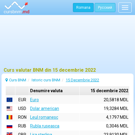
Romana
Русский
Togg
navig
Curs valutar BNM din 15 decembrie 2022
Curs BNM
Istoric curs BNM
15 Decembrie 2022
Denumire valuta
15 decembrie 2022
EUR
Euro
20,5818 MDL
USD
Dolar american
19,3284 MDL
RON
Leul romanesc
4,1797 MDL
RUB
Rubla ruseasca
0,3046 MDL
GBP
Lira sterlina
23,9130 MDL