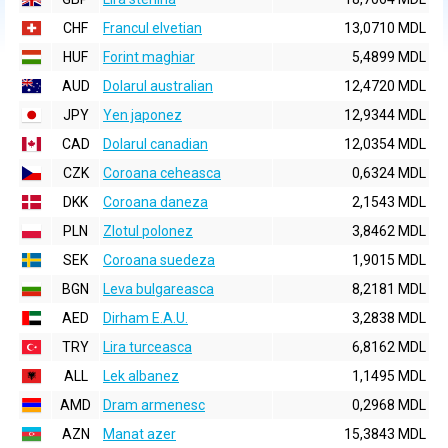
CHF
Francul elvetian
13,0710 MDL
HUF
Forint maghiar
5,4899 MDL
AUD
Dolarul australian
12,4720 MDL
JPY
Yen japonez
12,9344 MDL
CAD
Dolarul canadian
12,0354 MDL
CZK
Coroana ceheasca
0,6324 MDL
DKK
Coroana daneza
2,1543 MDL
PLN
Zlotul polonez
3,8462 MDL
SEK
Coroana suedeza
1,9015 MDL
BGN
Leva bulgareasca
8,2181 MDL
AED
Dirham E.A.U.
3,2838 MDL
TRY
Lira turceasca
6,8162 MDL
ALL
Lek albanez
1,1495 MDL
AMD
Dram armenesc
0,2968 MDL
AZN
Manat azer
15,3843 MDL