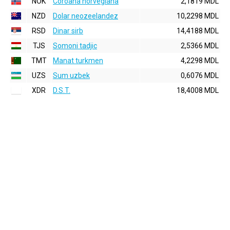
NOK
Coroana norvegiana
2,1819 MDL
NZD
Dolar neozeelandez
10,2298 MDL
RSD
Dinar sirb
14,4188 MDL
TJS
Somoni tadjic
2,5366 MDL
TMT
Manat turkmen
4,2298 MDL
UZS
Sum uzbek
0,6076 MDL
XDR
D.S.T.
18,4008 MDL