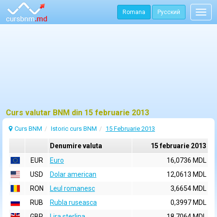
Romana
Русский
Togg
navig
Curs valutar BNM din 15 februarie 2013
Curs BNM
Istoric curs BNM
15 Februarie 2013
Denumire valuta
15 februarie 2013
EUR
Euro
16,0736 MDL
USD
Dolar american
12,0613 MDL
RON
Leul romanesc
3,6654 MDL
RUB
Rubla ruseasca
0,3997 MDL
GBP
Lira sterlina
18,7064 MDL