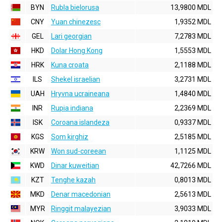
BYN
Rubla bielorusa
13,9800 MDL
CNY
Yuan chinezesc
1,9352 MDL
GEL
Lari georgian
7,2783 MDL
HKD
Dolar Hong Kong
1,5553 MDL
HRK
Kuna croata
2,1188 MDL
ILS
Shekel israelian
3,2731 MDL
UAH
Hryvna ucraineana
1,4840 MDL
INR
Rupia indiana
2,2369 MDL
ISK
Coroana islandeza
0,9337 MDL
KGS
Som kirghiz
2,5185 MDL
KRW
Won sud-coreean
1,1125 MDL
KWD
Dinar kuweitian
42,7266 MDL
KZT
Tenghe kazah
0,8013 MDL
MKD
Denar macedonian
2,5613 MDL
MYR
Ringgit malayezian
3,9033 MDL