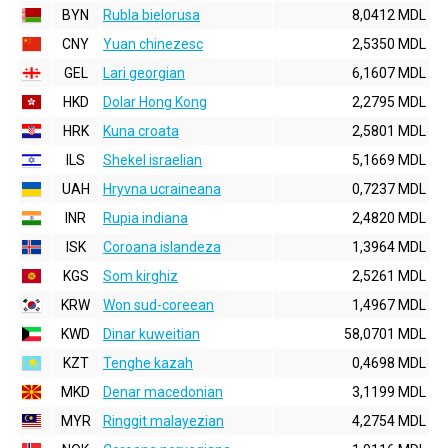
BYN
Rubla bielorusa
8,0412 MDL
CNY
Yuan chinezesc
2,5350 MDL
GEL
Lari georgian
6,1607 MDL
HKD
Dolar Hong Kong
2,2795 MDL
HRK
Kuna croata
2,5801 MDL
ILS
Shekel israelian
5,1669 MDL
UAH
Hryvna ucraineana
0,7237 MDL
INR
Rupia indiana
2,4820 MDL
ISK
Coroana islandeza
1,3964 MDL
KGS
Som kirghiz
2,5261 MDL
KRW
Won sud-coreean
1,4967 MDL
KWD
Dinar kuweitian
58,0701 MDL
KZT
Tenghe kazah
0,4698 MDL
MKD
Denar macedonian
3,1199 MDL
MYR
Ringgit malayezian
4,2754 MDL