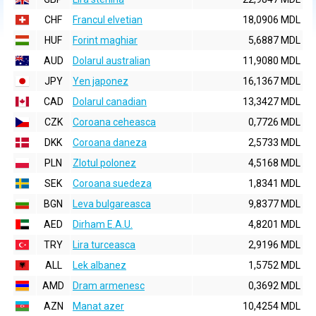
CHF
Francul elvetian
18,0906 MDL
HUF
Forint maghiar
5,6887 MDL
AUD
Dolarul australian
11,9080 MDL
JPY
Yen japonez
16,1367 MDL
CAD
Dolarul canadian
13,3427 MDL
CZK
Coroana ceheasca
0,7726 MDL
DKK
Coroana daneza
2,5733 MDL
PLN
Zlotul polonez
4,5168 MDL
SEK
Coroana suedeza
1,8341 MDL
BGN
Leva bulgareasca
9,8377 MDL
AED
Dirham E.A.U.
4,8201 MDL
TRY
Lira turceasca
2,9196 MDL
ALL
Lek albanez
1,5752 MDL
AMD
Dram armenesc
0,3692 MDL
AZN
Manat azer
10,4254 MDL