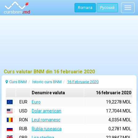
Romana
Русский
Togg
navig
Curs valutar BNM din 16 februarie 2020
Curs BNM
Istoric curs BNM
16 Februarie 2020
Denumire valuta
16 februarie 2020
EUR
Euro
19,2278 MDL
USD
Dolar american
17,7044 MDL
RON
Leul romanesc
4,0354 MDL
RUB
Rubla ruseasca
0,2781 MDL
GBP
Lira sterlina
22,9847 MDL