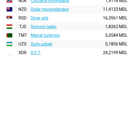
NOK
Coroana norvegiana
1,9116 MDL
NZD
Dolar neozeelandez
11,4123 MDL
RSD
Dinar sirb
16,3561 MDL
TJS
Somoni tadjic
1,8262 MDL
TMT
Manat turkmen
5,0584 MDL
UZS
Sum uzbek
0,1856 MDL
XDR
D.S.T.
24,2199 MDL