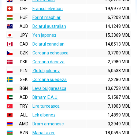
CHF
Francul elvetian
19,9979 MDL
HUF
Forint maghiar
6,7208 MDL
AUD
Dolarul australian
14,1248 MDL
JPY
Yen japonez
15,3369 MDL
CAD
Dolarul canadian
14,8513 MDL
CZK
Coroana ceheasca
0,7709 MDL
DKK
Coroana daneza
2,7980 MDL
PLN
Zlotul polonez
5,0538 MDL
SEK
Coroana suedeza
2,2280 MDL
BGN
Leva bulgareasca
10,6758 MDL
AED
Dirham E.A.U.
5,1587 MDL
TRY
Lira turceasca
7,1803 MDL
ALL
Lek albanez
1,4899 MDL
AMD
Dram armenesc
0,3949 MDL
AZN
Manat azer
18,0595 MDL