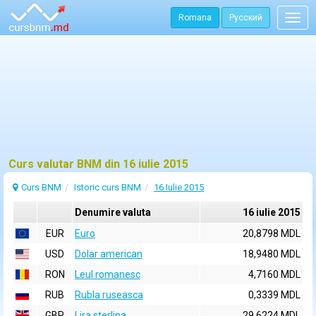
Romana
Русский
Togg
navig
Curs valutar BNM din 16 iulie 2015
Curs BNM
Istoric curs BNM
16 Iulie 2015
Denumire valuta
16 iulie 2015
EUR
Euro
20,8798 MDL
USD
Dolar american
18,9480 MDL
RON
Leul romanesc
4,7160 MDL
RUB
Rubla ruseasca
0,3339 MDL
GBP
Lira sterlina
29,6224 MDL