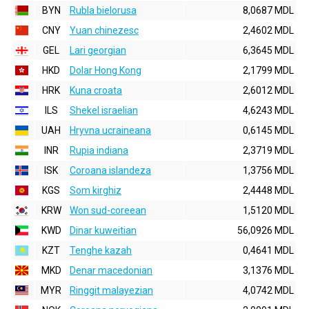
BYN
Rubla bielorusa
8,0687 MDL
CNY
Yuan chinezesc
2,4602 MDL
GEL
Lari georgian
6,3645 MDL
HKD
Dolar Hong Kong
2,1799 MDL
HRK
Kuna croata
2,6012 MDL
ILS
Shekel israelian
4,6243 MDL
UAH
Hryvna ucraineana
0,6145 MDL
INR
Rupia indiana
2,3719 MDL
ISK
Coroana islandeza
1,3756 MDL
KGS
Som kirghiz
2,4448 MDL
KRW
Won sud-coreean
1,5120 MDL
KWD
Dinar kuweitian
56,0926 MDL
KZT
Tenghe kazah
0,4641 MDL
MKD
Denar macedonian
3,1376 MDL
MYR
Ringgit malayezian
4,0742 MDL