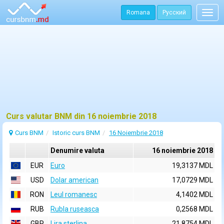
Romana
Русский
Togg
navig
Curs valutar BNM din 16 noiembrie 2018
Curs BNM
Istoric curs BNM
16 Noiembrie 2018
Denumire valuta
16 noiembrie 2018
EUR
Euro
19,3137 MDL
USD
Dolar american
17,0729 MDL
RON
Leul romanesc
4,1402 MDL
RUB
Rubla ruseasca
0,2568 MDL
GBP
Lira sterlina
21,8754 MDL