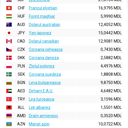
CHF
Francul elvetian
16,9795 MDL
HUF
Forint maghiar
5,9990 MDL
AUD
Dolarul australian
12,4052 MDL
JPY
Yen japonez
15,0442 MDL
CAD
Dolarul canadian
12,9081 MDL
CZK
Coroana ceheasca
0,7430 MDL
DKK
Coroana daneza
2,5882 MDL
PLN
Zlotul polonez
4,4976 MDL
SEK
Coroana suedeza
1,8808 MDL
BGN
Leva bulgareasca
9,8750 MDL
AED
Dirham E.A.U.
4,6482 MDL
TRY
Lira turceasca
3,1596 MDL
ALL
Lek albanez
1,5501 MDL
AMD
Dram armenesc
0,3520 MDL
AZN
Manat azer
10,0722 MDL