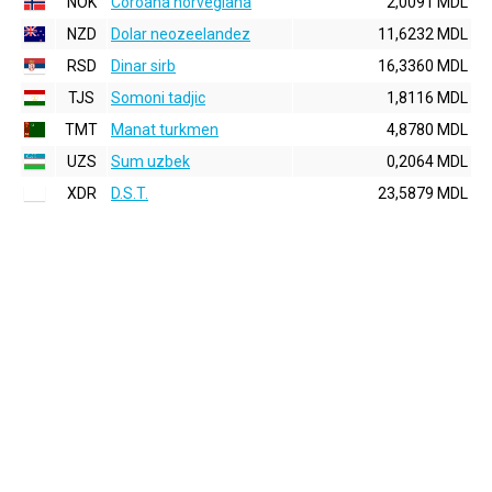
NOK
Coroana norvegiana
2,0091 MDL
NZD
Dolar neozeelandez
11,6232 MDL
RSD
Dinar sirb
16,3360 MDL
TJS
Somoni tadjic
1,8116 MDL
TMT
Manat turkmen
4,8780 MDL
UZS
Sum uzbek
0,2064 MDL
XDR
D.S.T.
23,5879 MDL