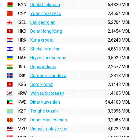
BYN
Rubla bielorusa
6,4320 MDL
CNY
Yuan chinezesc
2,4554 MDL
GEL
Lari georgian
5,2704 MDL
HKD
Dolar Hong Kong
2,1454 MDL
HRK
Kuna croata
2,6249 MDL
ILS
Shekel israelian
4,8618 MDL
UAH
Hryvna ucraineana
0,5929 MDL
INR
Rupia indiana
2,2577 MDL
ISK
Coroana islandeza
1,2318 MDL
KGS
Som kirghiz
2,1443 MDL
KRW
Won sud-coreean
1,4105 MDL
KWD
Dinar kuweitian
54,4103 MDL
KZT
Tenghe kazah
0,3896 MDL
MKD
Denar macedonian
3,2085 MDL
MYR
Ringgit malayezian
4,0229 MDL