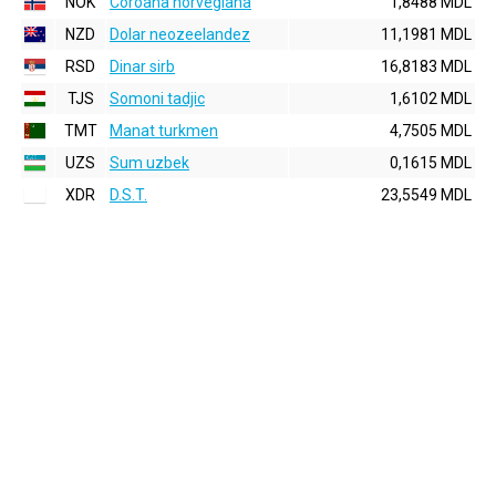
NOK
Coroana norvegiana
1,8488 MDL
NZD
Dolar neozeelandez
11,1981 MDL
RSD
Dinar sirb
16,8183 MDL
TJS
Somoni tadjic
1,6102 MDL
TMT
Manat turkmen
4,7505 MDL
UZS
Sum uzbek
0,1615 MDL
XDR
D.S.T.
23,5549 MDL