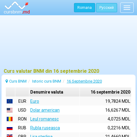
Romana
Русский
Togg
navig
Curs valutar BNM din 16 septembrie 2020
Curs BNM
Istoric curs BNM
16 Septembrie 2020
Denumire valuta
16 septembrie 2020
EUR
Euro
19,7824 MDL
USD
Dolar american
16,6267 MDL
RON
Leul romanesc
4,0725 MDL
RUB
Rubla ruseasca
0,2216 MDL
GBP
Lira sterlina
21,4660 MDL