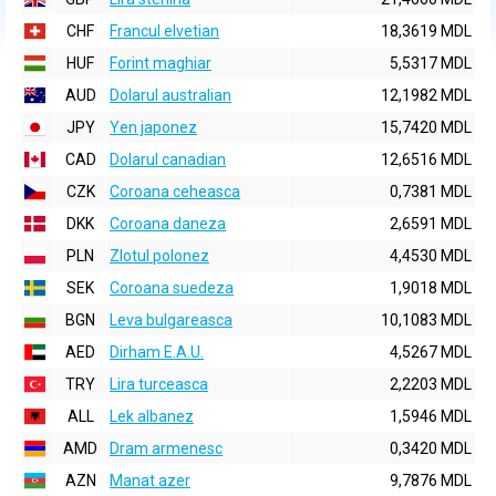
CHF
Francul elvetian
18,3619 MDL
HUF
Forint maghiar
5,5317 MDL
AUD
Dolarul australian
12,1982 MDL
JPY
Yen japonez
15,7420 MDL
CAD
Dolarul canadian
12,6516 MDL
CZK
Coroana ceheasca
0,7381 MDL
DKK
Coroana daneza
2,6591 MDL
PLN
Zlotul polonez
4,4530 MDL
SEK
Coroana suedeza
1,9018 MDL
BGN
Leva bulgareasca
10,1083 MDL
AED
Dirham E.A.U.
4,5267 MDL
TRY
Lira turceasca
2,2203 MDL
ALL
Lek albanez
1,5946 MDL
AMD
Dram armenesc
0,3420 MDL
AZN
Manat azer
9,7876 MDL