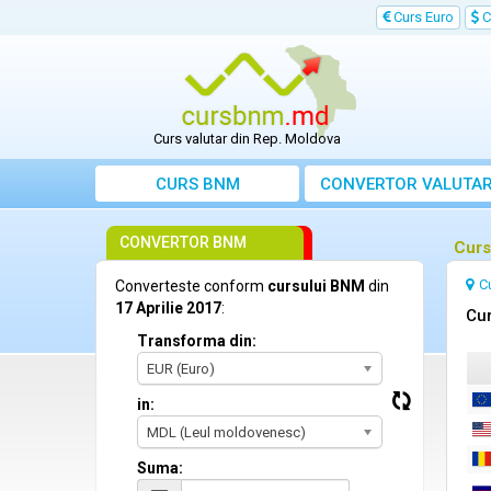
Curs Euro
C
Curs valutar din Rep. Moldova
CURS BNM
CONVERTOR VALUTA
CONVERTOR BNM
Curs
C
Converteste conform
cursului BNM
din
17 Aprilie 2017
:
Cur
Transforma din:
EUR (Euro)
in:
MDL (Leul moldovenesc)
Suma: