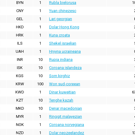
BYN
1
Rubla bielorusa
1
CNY
1
Yuan chinezesc
GEL
1
Lari georgian
HKD
1
Dolar Hong Kong
HRK
1
Kuna croata
ILS
1
Shekel israelian
UAH
1
Hryvna ucraineana
INR
10
Rupia indiana
ISK
10
Coroana islandeza
KGS
10
Som kirghiz
KRW
100
Won sud-coreean
KWD
1
Dinar kuweitian
6
KZT
10
Tenghe kazah
MKD
10
Denar macedonian
MYR
1
Ringgit malayezian
NOK
1
Coroana norvegiana
NZD
1
Dolar neozeelandez
1