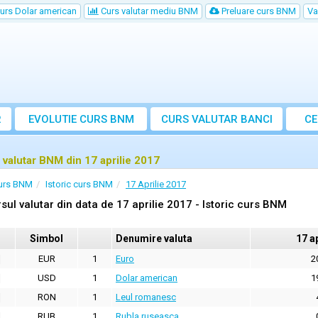
urs Dolar american
Curs valutar mediu BNM
Preluare curs BNM
Va
R
EVOLUTIE CURS BNM
CURS
VALUTAR
BANCI
CE
VA
 valutar BNM din 17 aprilie 2017
urs BNM
Istoric curs BNM
17 Aprilie 2017
sul valutar din data de 17 aprilie 2017 - Istoric curs BNM
Simbol
Denumire valuta
17 a
EUR
1
Euro
2
USD
1
Dolar american
1
RON
1
Leul romanesc
RUB
1
Rubla ruseasca