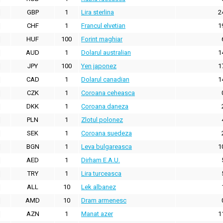
GBP
1
Lira sterlina
2
CHF
1
Francul elvetian
1
HUF
100
Forint maghiar
AUD
1
Dolarul australian
1
JPY
100
Yen japonez
1
CAD
1
Dolarul canadian
1
CZK
1
Coroana ceheasca
DKK
1
Coroana daneza
PLN
1
Zlotul polonez
SEK
1
Coroana suedeza
BGN
1
Leva bulgareasca
1
AED
1
Dirham E.A.U.
TRY
1
Lira turceasca
ALL
10
Lek albanez
AMD
10
Dram armenesc
AZN
1
Manat azer
1