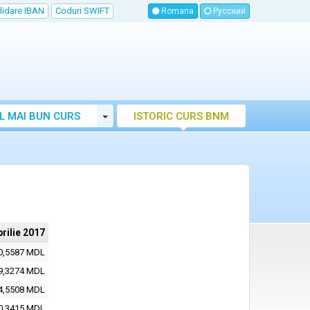
lidare IBAN
Coduri SWIFT
Romana
Русский
Toggle Dropdown
L MAI BUN CURS
ISTORIC CURS BNM
LUTAR MOLDOVA
prilie 2017
0,5587 MDL
9,3274 MDL
4,5508 MDL
0,3415 MDL