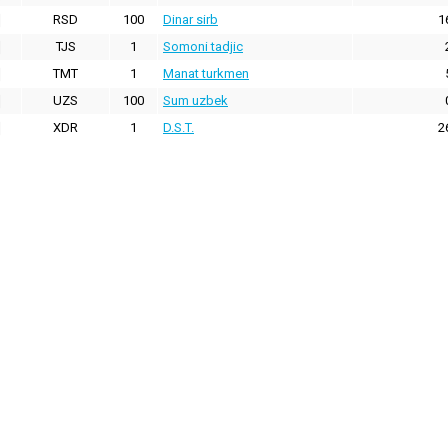
RSD
100
Dinar sirb
1
TJS
1
Somoni tadjic
TMT
1
Manat turkmen
UZS
100
Sum uzbek
XDR
1
D.S.T.
2