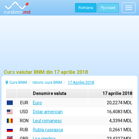
Romana
Русский
Togg
navig
Curs valutar BNM din 17 aprilie 2018
Curs BNM
Istoric curs BNM
17 Aprilie 2018
Denumire valuta
17 aprilie 2018
EUR
Euro
20,2274 MDL
USD
Dolar american
16,4083 MDL
RON
Leul romanesc
4,3394 MDL
RUB
Rubla ruseasca
0,2661 MDL
GBP
Lira sterlina
23,4327 MDL