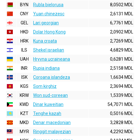
BYN
Rubla bielorusa
8,0502 MDL
CNY
Yuan chinezesc
2,6131 MDL
GEL
Lari georgian
6,7761 MDL
HKD
Dolar Hong Kong
2,0902 MDL
HRK
Kuna croata
2,7269 MDL
ILS
Shekel israelian
4,6829 MDL
UAH
Hryvna ucraineana
0,6281 MDL
INR
Rupia indiana
2,5158 MDL
ISK
Coroana islandeza
1,6634 MDL
KGS
Som kirghiz
2,3694 MDL
KRW
Won sud-coreean
1,5339 MDL
KWD
Dinar kuweitian
54,7071 MDL
KZT
Tenghe kazah
0,5016 MDL
MKD
Denar macedonian
3,2828 MDL
MYR
Ringgit malayezian
4,2292 MDL