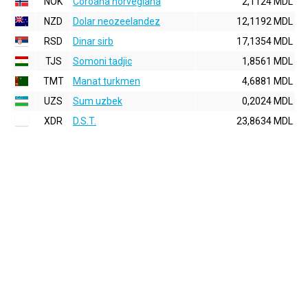
NOK
Coroana norvegiana
2,1124 MDL
NZD
Dolar neozeelandez
12,1192 MDL
RSD
Dinar sirb
17,1354 MDL
TJS
Somoni tadjic
1,8561 MDL
TMT
Manat turkmen
4,6881 MDL
UZS
Sum uzbek
0,2024 MDL
XDR
D.S.T.
23,8634 MDL