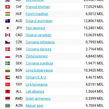
CHF
Francul elvetian
17,0529 MDL
HUF
Forint maghiar
6,5012 MDL
AUD
Dolarul australian
12,8067 MDL
JPY
Yen japonez
15,2401 MDL
CAD
Dolarul canadian
13,0629 MDL
CZK
Coroana ceheasca
0,7992 MDL
DKK
Coroana daneza
2,7164 MDL
PLN
Zlotul polonez
4,8442 MDL
SEK
Coroana suedeza
1,9471 MDL
BGN
Leva bulgareasca
10,3425 MDL
AED
Dirham E.A.U.
4,4673 MDL
TRY
Lira turceasca
4,0191 MDL
ALL
Lek albanez
1,5664 MDL
AMD
Dram armenesc
0,3399 MDL
AZN
Manat azer
9,7004 MDL