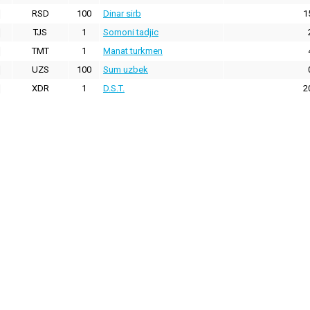
RSD
100
Dinar sirb
1
TJS
1
Somoni tadjic
TMT
1
Manat turkmen
UZS
100
Sum uzbek
XDR
1
D.S.T.
2