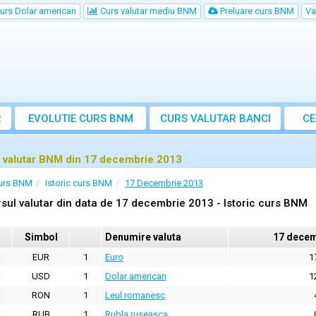
urs Dolar american
Curs valutar mediu BNM
Preluare curs BNM
Va
R
EVOLUTIE CURS BNM
CURS
VALUTAR
BANCI
CE
VA
 valutar BNM din 17 decembrie 2013
urs BNM
Istoric curs BNM
17 Decembrie 2013
sul valutar din data de 17 decembrie 2013 - Istoric curs BNM
Simbol
Denumire valuta
17 decem
EUR
1
Euro
1
USD
1
Dolar american
1
RON
1
Leul romanesc
RUB
1
Rubla ruseasca