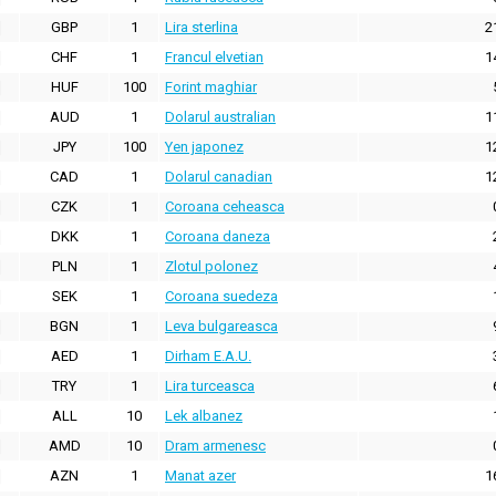
GBP
1
Lira sterlina
2
CHF
1
Francul elvetian
1
HUF
100
Forint maghiar
AUD
1
Dolarul australian
1
JPY
100
Yen japonez
1
CAD
1
Dolarul canadian
1
CZK
1
Coroana ceheasca
DKK
1
Coroana daneza
PLN
1
Zlotul polonez
SEK
1
Coroana suedeza
BGN
1
Leva bulgareasca
AED
1
Dirham E.A.U.
TRY
1
Lira turceasca
ALL
10
Lek albanez
AMD
10
Dram armenesc
AZN
1
Manat azer
1