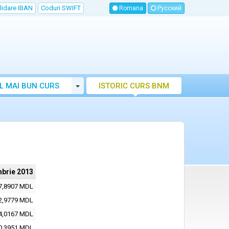
lidare IBAN
Coduri SWIFT
Romana
Русский
Toggle Dropdown
L MAI BUN CURS
ISTORIC CURS BNM
LUTAR MOLDOVA
brie 2013
7,8907 MDL
2,9779 MDL
4,0167 MDL
0,3951 MDL