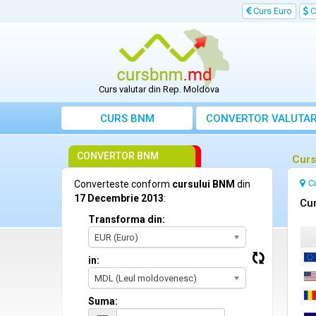
Curs Euro
C
Curs valutar din Rep. Moldova
CURS BNM
CONVERTOR VALUTA
CONVERTOR BNM
Curs
C
Converteste conform
cursului BNM
din
17 Decembrie 2013
:
Cur
Transforma din:
EUR (Euro)
in:
MDL (Leul moldovenesc)
Suma: