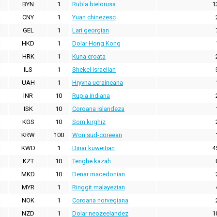
BYN
1
Rubla bielorusa
1
CNY
1
Yuan chinezesc
GEL
1
Lari georgian
HKD
1
Dolar Hong Kong
HRK
1
Kuna croata
ILS
1
Shekel israelian
UAH
1
Hryvna ucraineana
INR
10
Rupia indiana
ISK
10
Coroana islandeza
KGS
10
Som kirghiz
KRW
100
Won sud-coreean
KWD
1
Dinar kuweitian
4
KZT
10
Tenghe kazah
MKD
10
Denar macedonian
MYR
1
Ringgit malayezian
NOK
1
Coroana norvegiana
NZD
1
Dolar neozeelandez
1