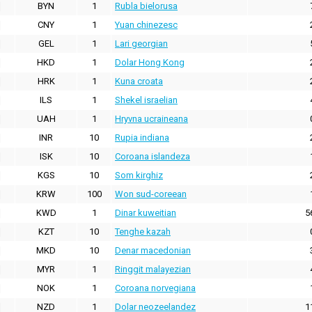
BYN
1
Rubla bielorusa
CNY
1
Yuan chinezesc
GEL
1
Lari georgian
HKD
1
Dolar Hong Kong
HRK
1
Kuna croata
ILS
1
Shekel israelian
UAH
1
Hryvna ucraineana
INR
10
Rupia indiana
ISK
10
Coroana islandeza
KGS
10
Som kirghiz
KRW
100
Won sud-coreean
KWD
1
Dinar kuweitian
5
KZT
10
Tenghe kazah
MKD
10
Denar macedonian
MYR
1
Ringgit malayezian
NOK
1
Coroana norvegiana
NZD
1
Dolar neozeelandez
1