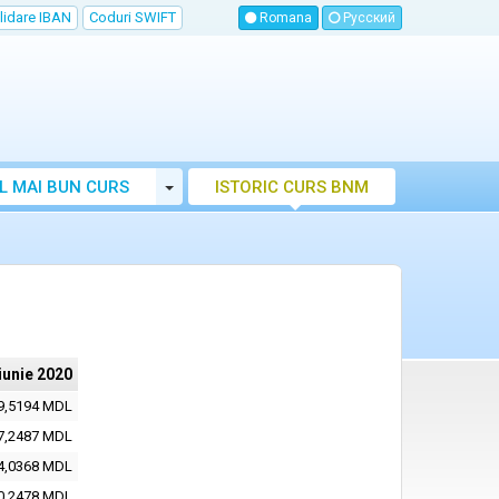
lidare IBAN
Coduri SWIFT
Romana
Русский
Toggle Dropdown
L MAI BUN CURS
ISTORIC CURS BNM
LUTAR MOLDOVA
iunie 2020
9,5194 MDL
7,2487 MDL
4,0368 MDL
0,2478 MDL