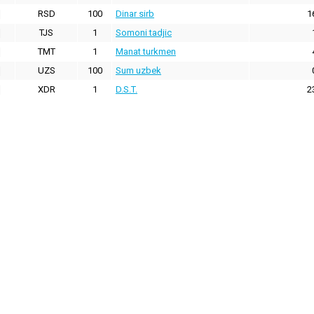
RSD
100
Dinar sirb
1
TJS
1
Somoni tadjic
TMT
1
Manat turkmen
UZS
100
Sum uzbek
XDR
1
D.S.T.
2