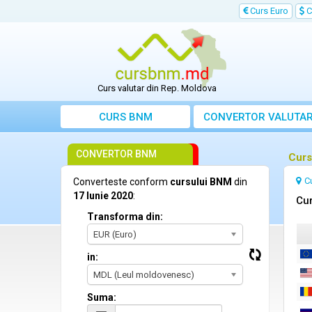
Curs Euro
C
Curs valutar din Rep. Moldova
CURS BNM
CONVERTOR VALUTA
CONVERTOR BNM
Curs
C
Converteste conform
cursului BNM
din
17 Iunie 2020
:
Cur
Transforma din:
EUR (Euro)
in:
MDL (Leul moldovenesc)
Suma: