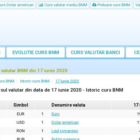
urs Dolar american
Curs valutar mediu BNM
Preluare curs BNM
Va
R
EVOLUTIE CURS BNM
CURS
VALUTAR
BANCI
CE
VA
 valutar BNM din 17 iunie 2020
urs BNM
Istoric curs BNM
17 Iunie 2020
sul valutar din data de 17 iunie 2020 - Istoric curs BNM
Simbol
Denumire valuta
17 
EUR
1
Euro
1
USD
1
Dolar american
1
RON
1
Leul romanesc
RUB
1
Rubla ruseasca