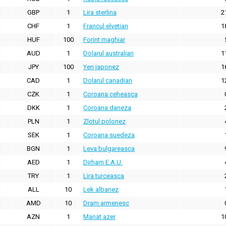
GBP
1
Lira sterlina
2
CHF
1
Francul elvetian
1
HUF
100
Forint maghiar
AUD
1
Dolarul australian
1
JPY
100
Yen japonez
1
CAD
1
Dolarul canadian
1
CZK
1
Coroana ceheasca
DKK
1
Coroana daneza
PLN
1
Zlotul polonez
SEK
1
Coroana suedeza
BGN
1
Leva bulgareasca
AED
1
Dirham E.A.U.
TRY
1
Lira turceasca
ALL
10
Lek albanez
AMD
10
Dram armenesc
AZN
1
Manat azer
1