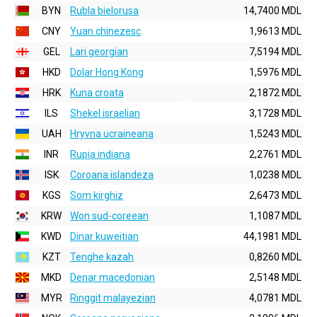
BYN
Rubla bielorusa
14,7400 MDL
CNY
Yuan chinezesc
1,9613 MDL
GEL
Lari georgian
7,5194 MDL
HKD
Dolar Hong Kong
1,5976 MDL
HRK
Kuna croata
2,1872 MDL
ILS
Shekel israelian
3,1728 MDL
UAH
Hryvna ucraineana
1,5243 MDL
INR
Rupia indiana
2,2761 MDL
ISK
Coroana islandeza
1,0238 MDL
KGS
Som kirghiz
2,6473 MDL
KRW
Won sud-coreean
1,1087 MDL
KWD
Dinar kuweitian
44,1981 MDL
KZT
Tenghe kazah
0,8260 MDL
MKD
Denar macedonian
2,5148 MDL
MYR
Ringgit malayezian
4,0781 MDL