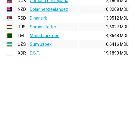
NOK
Coroana norvegiana
2,1806 MDL
NZD
Dolar neozeelandez
10,3268 MDL
RSD
Dinar sirb
13,9512 MDL
TJS
Somoni tadjic
2,6027 MDL
TMT
Manat turkmen
4,3648 MDL
UZS
Sum uzbek
0,6416 MDL
XDR
D.S.T.
19,1890 MDL