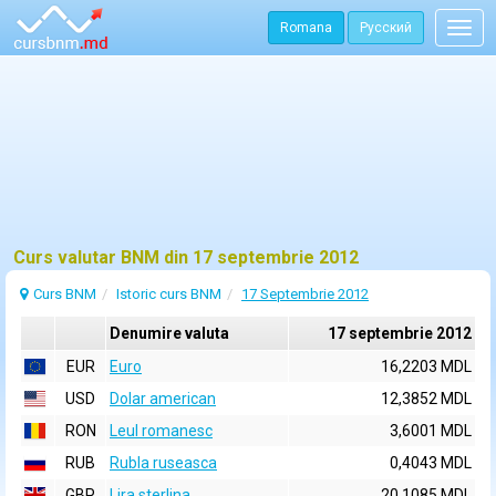
Romana
Русский
Togg
navig
Curs valutar BNM din 17 septembrie 2012
Curs BNM
Istoric curs BNM
17 Septembrie 2012
Denumire valuta
17 septembrie 2012
EUR
Euro
16,2203 MDL
USD
Dolar american
12,3852 MDL
RON
Leul romanesc
3,6001 MDL
RUB
Rubla ruseasca
0,4043 MDL
GBP
Lira sterlina
20,1085 MDL