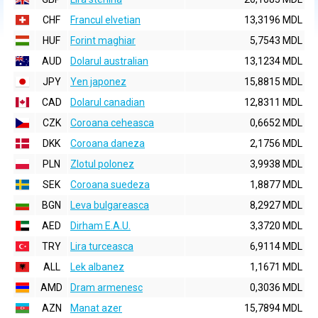
CHF
Francul elvetian
13,3196 MDL
HUF
Forint maghiar
5,7543 MDL
AUD
Dolarul australian
13,1234 MDL
JPY
Yen japonez
15,8815 MDL
CAD
Dolarul canadian
12,8311 MDL
CZK
Coroana ceheasca
0,6652 MDL
DKK
Coroana daneza
2,1756 MDL
PLN
Zlotul polonez
3,9938 MDL
SEK
Coroana suedeza
1,8877 MDL
BGN
Leva bulgareasca
8,2927 MDL
AED
Dirham E.A.U.
3,3720 MDL
TRY
Lira turceasca
6,9114 MDL
ALL
Lek albanez
1,1671 MDL
AMD
Dram armenesc
0,3036 MDL
AZN
Manat azer
15,7894 MDL