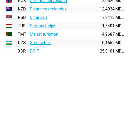
NOK
Coroana norvegiana
2,0520 MDL
NZD
Dolar neozeelandez
12,4934 MDL
RSD
Dinar sirb
17,8413 MDL
TJS
Somoni tadjic
1,5401 MDL
TMT
Manat turkmen
4,9687 MDL
UZS
Sum uzbek
0,1652 MDL
XDR
D.S.T.
25,0101 MDL