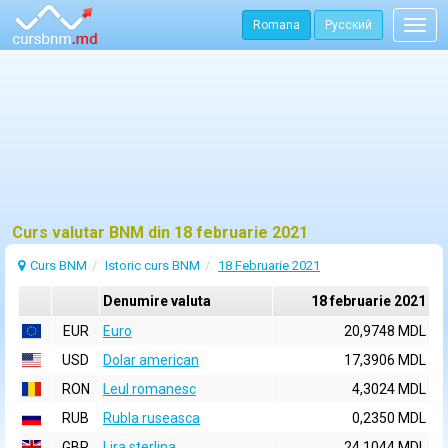
Romana
Русский
Togg
navig
Curs valutar BNM din 18 februarie 2021
Curs BNM
Istoric curs BNM
18 Februarie 2021
Denumire valuta
18 februarie 2021
EUR
Euro
20,9748 MDL
USD
Dolar american
17,3906 MDL
RON
Leul romanesc
4,3024 MDL
RUB
Rubla ruseasca
0,2350 MDL
GBP
Lira sterlina
24,1044 MDL