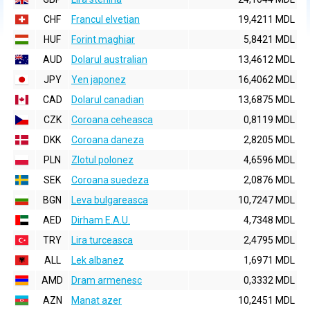
CHF
Francul elvetian
19,4211 MDL
HUF
Forint maghiar
5,8421 MDL
AUD
Dolarul australian
13,4612 MDL
JPY
Yen japonez
16,4062 MDL
CAD
Dolarul canadian
13,6875 MDL
CZK
Coroana ceheasca
0,8119 MDL
DKK
Coroana daneza
2,8205 MDL
PLN
Zlotul polonez
4,6596 MDL
SEK
Coroana suedeza
2,0876 MDL
BGN
Leva bulgareasca
10,7247 MDL
AED
Dirham E.A.U.
4,7348 MDL
TRY
Lira turceasca
2,4795 MDL
ALL
Lek albanez
1,6971 MDL
AMD
Dram armenesc
0,3332 MDL
AZN
Manat azer
10,2451 MDL