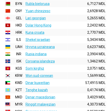
BYN
Rubla bielorusa
6,7127 MDL
CNY
Yuan chinezesc
2,6928 MDL
GEL
Lari georgian
5,2655 MDL
HKD
Dolar Hong Kong
2,2432 MDL
HRK
Kuna croata
2,7707 MDL
ILS
Shekel israelian
5,3434 MDL
UAH
Hryvna ucraineana
0,6237 MDL
INR
Rupia indiana
2,3904 MDL
ISK
Coroana islandeza
1,3462 MDL
KGS
Som kirghiz
2,0751 MDL
KRW
Won sud-coreean
1,5699 MDL
KWD
Dinar kuweitian
57,4915 MDL
KZT
Tenghe kazah
0,4174 MDL
MKD
Denar macedonian
3,4029 MDL
MYR
Ringgit malayezian
4,3073 MDL