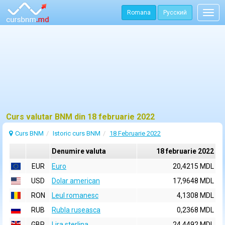
Romana
Русский
Togg
navig
Curs valutar BNM din 18 februarie 2022
Curs BNM
Istoric curs BNM
18 Februarie 2022
Denumire valuta
18 februarie 2022
EUR
Euro
20,4215 MDL
USD
Dolar american
17,9648 MDL
RON
Leul romanesc
4,1308 MDL
RUB
Rubla ruseasca
0,2368 MDL
GBP
Lira sterlina
24,4492 MDL