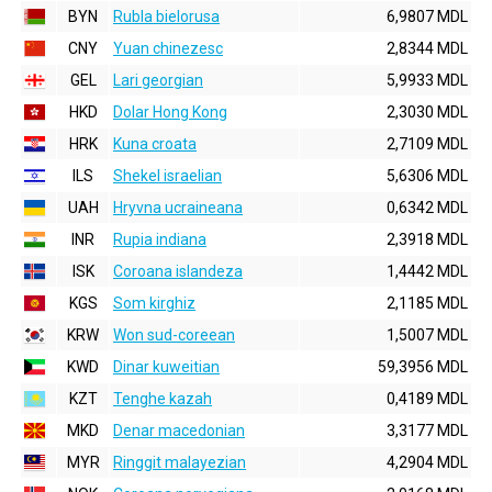
BYN
Rubla bielorusa
6,9807 MDL
CNY
Yuan chinezesc
2,8344 MDL
GEL
Lari georgian
5,9933 MDL
HKD
Dolar Hong Kong
2,3030 MDL
HRK
Kuna croata
2,7109 MDL
ILS
Shekel israelian
5,6306 MDL
UAH
Hryvna ucraineana
0,6342 MDL
INR
Rupia indiana
2,3918 MDL
ISK
Coroana islandeza
1,4442 MDL
KGS
Som kirghiz
2,1185 MDL
KRW
Won sud-coreean
1,5007 MDL
KWD
Dinar kuweitian
59,3956 MDL
KZT
Tenghe kazah
0,4189 MDL
MKD
Denar macedonian
3,3177 MDL
MYR
Ringgit malayezian
4,2904 MDL