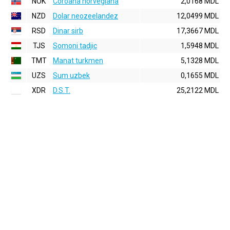
NOK
Coroana norvegiana
2,0168 MDL
NZD
Dolar neozeelandez
12,0499 MDL
RSD
Dinar sirb
17,3667 MDL
TJS
Somoni tadjic
1,5948 MDL
TMT
Manat turkmen
5,1328 MDL
UZS
Sum uzbek
0,1655 MDL
XDR
D.S.T.
25,2122 MDL