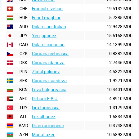
CHF
Francul elvetian
19,5132 MDL
HUF
Forint maghiar
5,7385 MDL
AUD
Dolarul australian
12,9428 MDL
JPY
Yen japonez
15,6168 MDL
CAD
Dolarul canadian
14,1399 MDL
CZK
Coroana ceheasca
0,8382 MDL
DKK
Coroana daneza
2,7446 MDL
PLN
Zlotul polonez
4,5322 MDL
SEK
Coroana suedeza
1,9271 MDL
BGN
Leva bulgareasca
10,4401 MDL
AED
Dirham E.A.U.
4,8910 MDL
TRY
Lira turceasca
1,3179 MDL
ALL
Lek albanez
1,6834 MDL
AMD
Dram armenesc
0,3748 MDL
AZN
Manat azer
10,5893 MDL