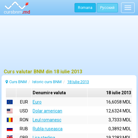
Romana
Русский
Togg
navig
Curs valutar BNM din 18 iulie 2013
Curs BNM
Istoric curs BNM
18 Iulie 2013
Denumire valuta
18 iulie 2013
EUR
Euro
16,6058 MDL
USD
Dolar american
12,6324 MDL
RON
Leul romanesc
3,7333 MDL
RUB
Rubla ruseasca
0,3892 MDL
GBP
Lira sterlina
19,2283 MDL