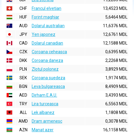
CHF
Francul elvetian
13,4523 MDL
HUF
Forint maghiar
5,6464 MDL
AUD
Dolarul australian
11,6376 MDL
JPY
Yen japonez
12,6761 MDL
CAD
Dolarul canadian
12,1588 MDL
CZK
Coroana ceheasca
0,6395 MDL
DKK
Coroana daneza
2,2268 MDL
PLN
Zlotul polonez
3,8929 MDL
SEK
Coroana suedeza
1,9174 MDL
BGN
Leva bulgareasca
8,4909 MDL
AED
Dirham E.A.U.
3,4393 MDL
TRY
Lira turceasca
6,5563 MDL
ALL
Lek albanez
1,1808 MDL
AMD
Dram armenesc
0,3078 MDL
AZN
Manat azer
16,1158 MDL