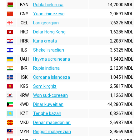
BYN
Rubla bielorusa
14,2000 MDL
CNY
Yuan chinezesc
2,0591 MDL
GEL
Lari georgian
7,6375 MDL
HKD
Dolar Hong Kong
1,6285 MDL
HRK
Kuna croata
2,2087 MDL
ILS
Shekel israelian
3,5325 MDL
UAH
Hryvna ucraineana
1,5492 MDL
INR
Rupia indiana
2,1239 MDL
ISK
Coroana islandeza
1,0451 MDL
KGS
Som kirghiz
2,5817 MDL
KRW
Won sud-coreean
1,1263 MDL
KWD
Dinar kuweitian
44,2807 MDL
KZT
Tenghe kazah
0,8267 MDL
MKD
Denar macedonian
2,6987 MDL
MYR
Ringgit malayezian
3,9569 MDL