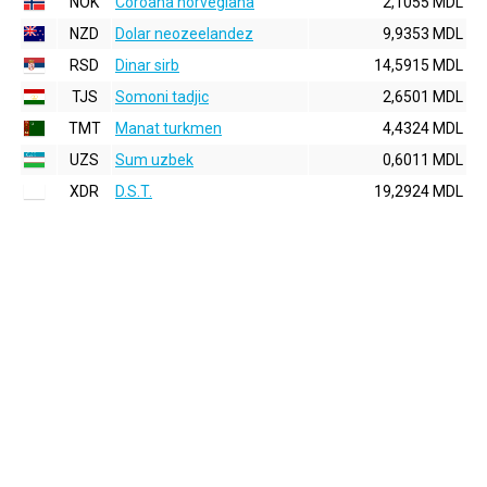
NOK
Coroana norvegiana
2,1055 MDL
NZD
Dolar neozeelandez
9,9353 MDL
RSD
Dinar sirb
14,5915 MDL
TJS
Somoni tadjic
2,6501 MDL
TMT
Manat turkmen
4,4324 MDL
UZS
Sum uzbek
0,6011 MDL
XDR
D.S.T.
19,2924 MDL