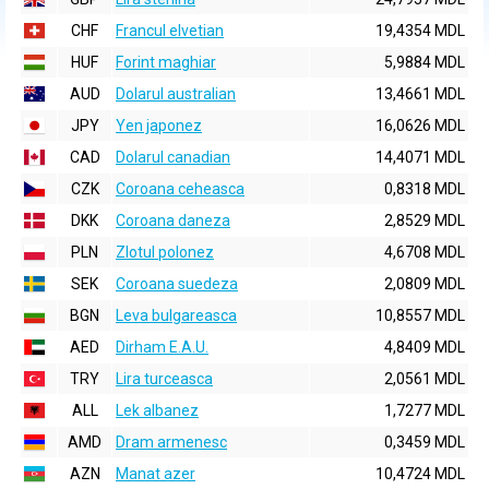
CHF
Francul elvetian
19,4354 MDL
HUF
Forint maghiar
5,9884 MDL
AUD
Dolarul australian
13,4661 MDL
JPY
Yen japonez
16,0626 MDL
CAD
Dolarul canadian
14,4071 MDL
CZK
Coroana ceheasca
0,8318 MDL
DKK
Coroana daneza
2,8529 MDL
PLN
Zlotul polonez
4,6708 MDL
SEK
Coroana suedeza
2,0809 MDL
BGN
Leva bulgareasca
10,8557 MDL
AED
Dirham E.A.U.
4,8409 MDL
TRY
Lira turceasca
2,0561 MDL
ALL
Lek albanez
1,7277 MDL
AMD
Dram armenesc
0,3459 MDL
AZN
Manat azer
10,4724 MDL