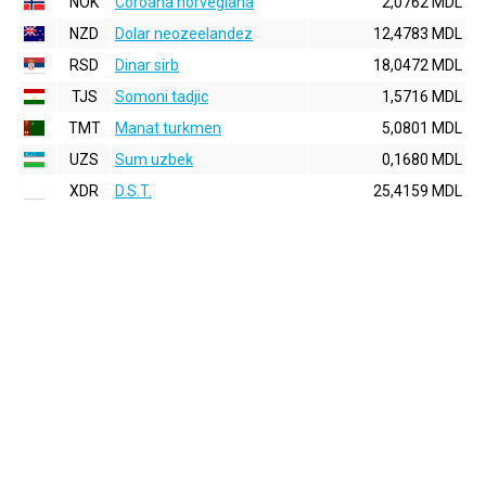
NOK
Coroana norvegiana
2,0762 MDL
NZD
Dolar neozeelandez
12,4783 MDL
RSD
Dinar sirb
18,0472 MDL
TJS
Somoni tadjic
1,5716 MDL
TMT
Manat turkmen
5,0801 MDL
UZS
Sum uzbek
0,1680 MDL
XDR
D.S.T.
25,4159 MDL