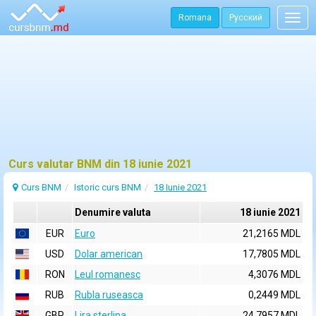
Romana
Русский
Togg
navig
Curs valutar BNM din 18 iunie 2021
Curs BNM
Istoric curs BNM
18 Iunie 2021
Denumire valuta
18 iunie 2021
EUR
Euro
21,2165 MDL
USD
Dolar american
17,7805 MDL
RON
Leul romanesc
4,3076 MDL
RUB
Rubla ruseasca
0,2449 MDL
GBP
Lira sterlina
24,7957 MDL