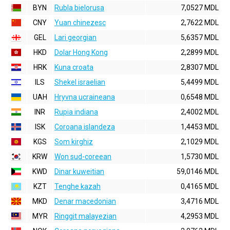
BYN
Rubla bielorusa
7,0527 MDL
CNY
Yuan chinezesc
2,7622 MDL
GEL
Lari georgian
5,6357 MDL
HKD
Dolar Hong Kong
2,2899 MDL
HRK
Kuna croata
2,8307 MDL
ILS
Shekel israelian
5,4499 MDL
UAH
Hryvna ucraineana
0,6548 MDL
INR
Rupia indiana
2,4002 MDL
ISK
Coroana islandeza
1,4453 MDL
KGS
Som kirghiz
2,1029 MDL
KRW
Won sud-coreean
1,5730 MDL
KWD
Dinar kuweitian
59,0146 MDL
KZT
Tenghe kazah
0,4165 MDL
MKD
Denar macedonian
3,4716 MDL
MYR
Ringgit malayezian
4,2953 MDL