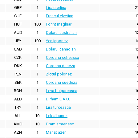
GBP
1
Lira sterlina
2
CHF
1
Francul elvetian
1
HUF
100
Forint maghiar
AUD
1
Dolarul australian
1
JPY
100
Yen japonez
1
CAD
1
Dolarul canadian
1
CZK
1
Coroana ceheasca
DKK
1
Coroana daneza
PLN
1
Zlotul polonez
SEK
1
Coroana suedeza
BGN
1
Leva bulgareasca
1
AED
1
Dirham E.A.U.
TRY
1
Lira turceasca
ALL
10
Lek albanez
AMD
10
Dram armenesc
AZN
1
Manat azer
1