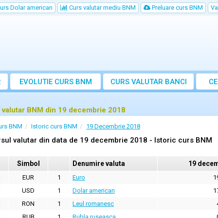
urs Dolar american
Curs valutar mediu BNM
Preluare curs BNM
Va
R
EVOLUTIE CURS BNM
CURS
VALUTAR
BANCI
CE
VA
 valutar BNM din 19 decembrie 2018
urs BNM
Istoric curs BNM
19 Decembrie 2018
sul valutar din data de 19 decembrie 2018 - Istoric curs BNM
Simbol
Denumire valuta
19 decem
EUR
1
Euro
1
USD
1
Dolar american
1
RON
1
Leul romanesc
RUB
1
Rubla ruseasca