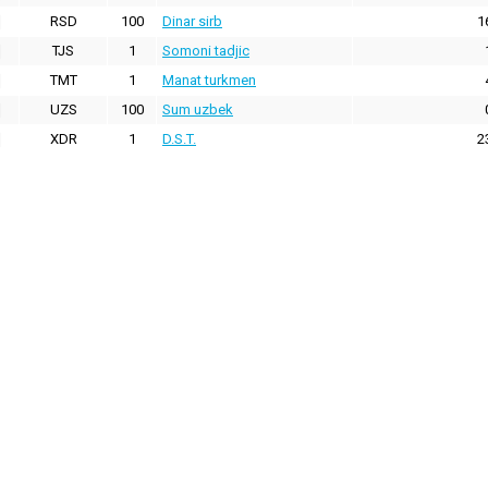
RSD
100
Dinar sirb
1
TJS
1
Somoni tadjic
TMT
1
Manat turkmen
UZS
100
Sum uzbek
XDR
1
D.S.T.
2