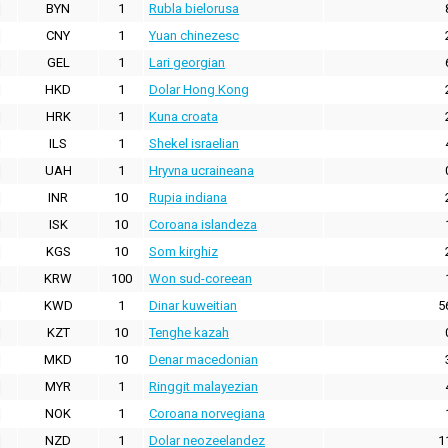
BYN
1
Rubla bielorusa
CNY
1
Yuan chinezesc
GEL
1
Lari georgian
HKD
1
Dolar Hong Kong
HRK
1
Kuna croata
ILS
1
Shekel israelian
UAH
1
Hryvna ucraineana
INR
10
Rupia indiana
ISK
10
Coroana islandeza
KGS
10
Som kirghiz
KRW
100
Won sud-coreean
KWD
1
Dinar kuweitian
5
KZT
10
Tenghe kazah
MKD
10
Denar macedonian
MYR
1
Ringgit malayezian
NOK
1
Coroana norvegiana
NZD
1
Dolar neozeelandez
1