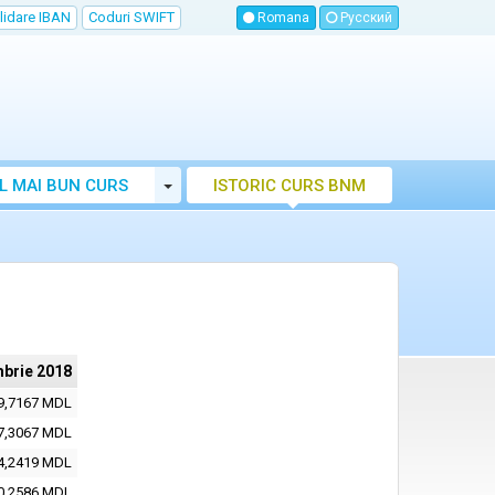
lidare IBAN
Coduri SWIFT
Romana
Русский
Toggle Dropdown
L MAI BUN CURS
ISTORIC CURS BNM
LUTAR MOLDOVA
brie 2018
9,7167 MDL
7,3067 MDL
4,2419 MDL
0,2586 MDL