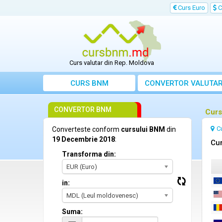
Curs Euro
C
Curs valutar din Rep. Moldova
CURS BNM
CONVERTOR VALUTA
CONVERTOR BNM
Curs
C
Converteste conform
cursului BNM
din
19 Decembrie 2018
:
Cur
Transforma din:
EUR (Euro)
in:
MDL (Leul moldovenesc)
Suma: