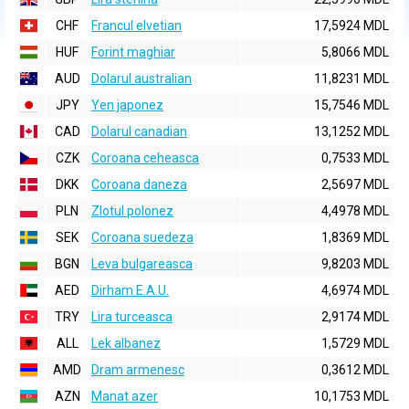
CHF
Francul elvetian
17,5924 MDL
HUF
Forint maghiar
5,8066 MDL
AUD
Dolarul australian
11,8231 MDL
JPY
Yen japonez
15,7546 MDL
CAD
Dolarul canadian
13,1252 MDL
CZK
Coroana ceheasca
0,7533 MDL
DKK
Coroana daneza
2,5697 MDL
PLN
Zlotul polonez
4,4978 MDL
SEK
Coroana suedeza
1,8369 MDL
BGN
Leva bulgareasca
9,8203 MDL
AED
Dirham E.A.U.
4,6974 MDL
TRY
Lira turceasca
2,9174 MDL
ALL
Lek albanez
1,5729 MDL
AMD
Dram armenesc
0,3612 MDL
AZN
Manat azer
10,1753 MDL