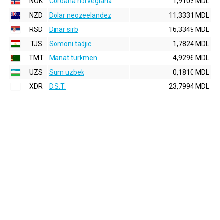
NOK
Coroana norvegiana
1,9103 MDL
NZD
Dolar neozeelandez
11,3331 MDL
RSD
Dinar sirb
16,3349 MDL
TJS
Somoni tadjic
1,7824 MDL
TMT
Manat turkmen
4,9296 MDL
UZS
Sum uzbek
0,1810 MDL
XDR
D.S.T.
23,7994 MDL