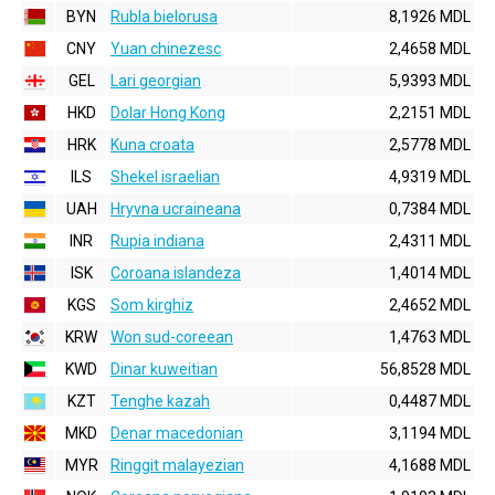
BYN
Rubla bielorusa
8,1926 MDL
CNY
Yuan chinezesc
2,4658 MDL
GEL
Lari georgian
5,9393 MDL
HKD
Dolar Hong Kong
2,2151 MDL
HRK
Kuna croata
2,5778 MDL
ILS
Shekel israelian
4,9319 MDL
UAH
Hryvna ucraineana
0,7384 MDL
INR
Rupia indiana
2,4311 MDL
ISK
Coroana islandeza
1,4014 MDL
KGS
Som kirghiz
2,4652 MDL
KRW
Won sud-coreean
1,4763 MDL
KWD
Dinar kuweitian
56,8528 MDL
KZT
Tenghe kazah
0,4487 MDL
MKD
Denar macedonian
3,1194 MDL
MYR
Ringgit malayezian
4,1688 MDL