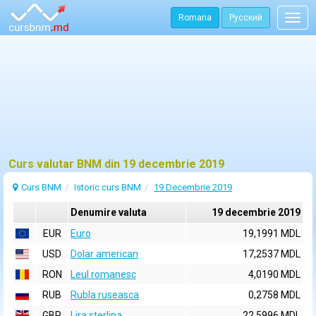
Romana
Русский
Togg
navig
Curs valutar BNM din 19 decembrie 2019
Curs BNM
Istoric curs BNM
19 Decembrie 2019
Denumire valuta
19 decembrie 2019
EUR
Euro
19,1991 MDL
USD
Dolar american
17,2537 MDL
RON
Leul romanesc
4,0190 MDL
RUB
Rubla ruseasca
0,2758 MDL
GBP
Lira sterlina
22,5996 MDL