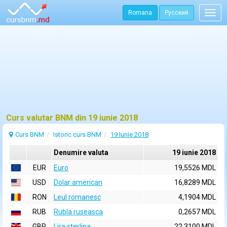
Romana
Русский
Togg
navig
Curs valutar BNM din 19 iunie 2018
Curs BNM
Istoric curs BNM
19 Iunie 2018
Denumire valuta
19 iunie 2018
EUR
Euro
19,5526 MDL
USD
Dolar american
16,8289 MDL
RON
Leul romanesc
4,1904 MDL
RUB
Rubla ruseasca
0,2657 MDL
GBP
Lira sterlina
22,3100 MDL