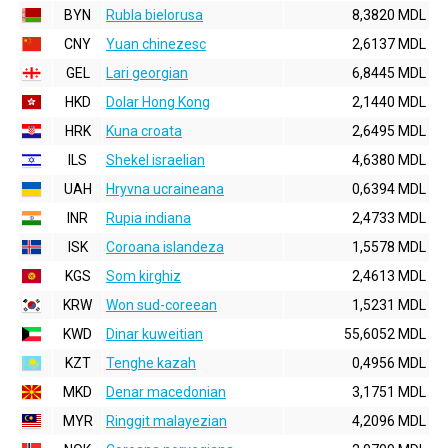
BYN
Rubla bielorusa
8,3820 MDL
CNY
Yuan chinezesc
2,6137 MDL
GEL
Lari georgian
6,8445 MDL
HKD
Dolar Hong Kong
2,1440 MDL
HRK
Kuna croata
2,6495 MDL
ILS
Shekel israelian
4,6380 MDL
UAH
Hryvna ucraineana
0,6394 MDL
INR
Rupia indiana
2,4733 MDL
ISK
Coroana islandeza
1,5578 MDL
KGS
Som kirghiz
2,4613 MDL
KRW
Won sud-coreean
1,5231 MDL
KWD
Dinar kuweitian
55,6052 MDL
KZT
Tenghe kazah
0,4956 MDL
MKD
Denar macedonian
3,1751 MDL
MYR
Ringgit malayezian
4,2096 MDL