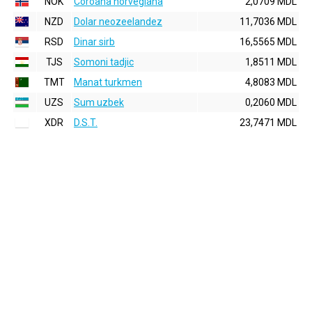
NOK
Coroana norvegiana
2,0709 MDL
NZD
Dolar neozeelandez
11,7036 MDL
RSD
Dinar sirb
16,5565 MDL
TJS
Somoni tadjic
1,8511 MDL
TMT
Manat turkmen
4,8083 MDL
UZS
Sum uzbek
0,2060 MDL
XDR
D.S.T.
23,7471 MDL