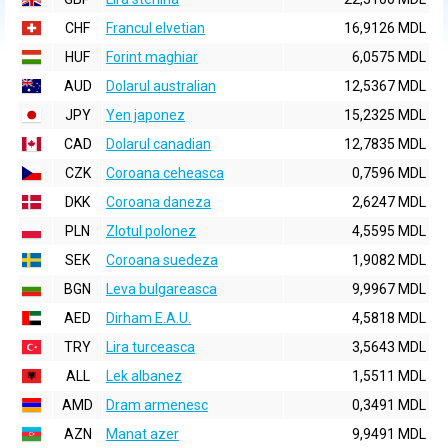
CHF
Francul elvetian
16,9126 MDL
HUF
Forint maghiar
6,0575 MDL
AUD
Dolarul australian
12,5367 MDL
JPY
Yen japonez
15,2325 MDL
CAD
Dolarul canadian
12,7835 MDL
CZK
Coroana ceheasca
0,7596 MDL
DKK
Coroana daneza
2,6247 MDL
PLN
Zlotul polonez
4,5595 MDL
SEK
Coroana suedeza
1,9082 MDL
BGN
Leva bulgareasca
9,9967 MDL
AED
Dirham E.A.U.
4,5818 MDL
TRY
Lira turceasca
3,5643 MDL
ALL
Lek albanez
1,5511 MDL
AMD
Dram armenesc
0,3491 MDL
AZN
Manat azer
9,9491 MDL