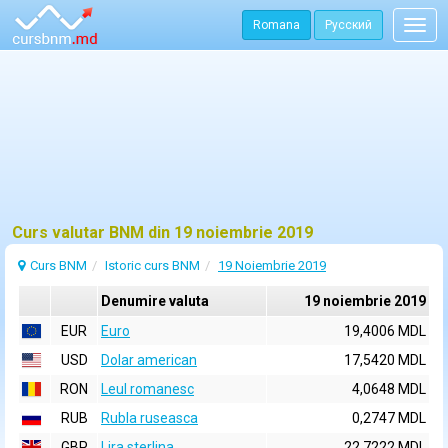
Romana
Русский
Togg
navig
Curs valutar BNM din 19 noiembrie 2019
Curs BNM
Istoric curs BNM
19 Noiembrie 2019
Denumire valuta
19 noiembrie 2019
EUR
Euro
19,4006 MDL
USD
Dolar american
17,5420 MDL
RON
Leul romanesc
4,0648 MDL
RUB
Rubla ruseasca
0,2747 MDL
GBP
Lira sterlina
22,7222 MDL