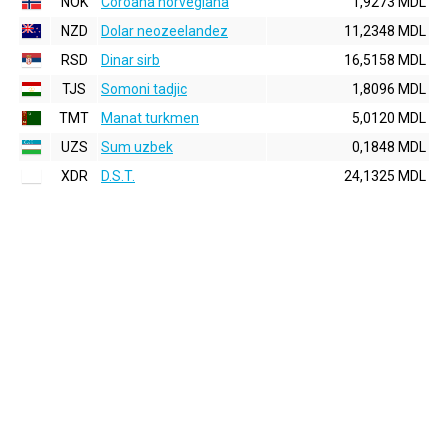
NOK
Coroana norvegiana
1,9273 MDL
NZD
Dolar neozeelandez
11,2348 MDL
RSD
Dinar sirb
16,5158 MDL
TJS
Somoni tadjic
1,8096 MDL
TMT
Manat turkmen
5,0120 MDL
UZS
Sum uzbek
0,1848 MDL
XDR
D.S.T.
24,1325 MDL