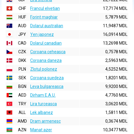
CHF
Francul elvetian
17,7174 MDL
HUF
Forint maghiar
5,7879 MDL
AUD
Dolarul australian
11,9487 MDL
JPY
Yen japonez
16,0914 MDL
CAD
Dolarul canadian
13,2698 MDL
CZK
Coroana ceheasca
0,7578 MDL
DKK
Coroana daneza
2,5963 MDL
PLN
Zlotul polonez
4,5252 MDL
SEK
Coroana suedeza
1,8201 MDL
BGN
Leva bulgareasca
9,9200 MDL
AED
Dirham E.A.U.
4,7760 MDL
TRY
Lira turceasca
3,0620 MDL
ALL
Lek albanez
1,5811 MDL
AMD
Dram armenesc
0,3674 MDL
AZN
Manat azer
10,3477 MDL