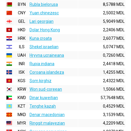
BYN
Rubla bielorusa
8,5788 MDL
CNY
Yuan chinezesc
2,5002 MDL
GEL
Lari georgian
5,9049 MDL
HKD
Dolar Hong Kong
2,2406 MDL
HRK
Kuna croata
2,6077 MDL
ILS
Shekel israelian
5,0747 MDL
UAH
Hryvna ucraineana
0,7260 MDL
INR
Rupia indiana
2,4418 MDL
ISK
Coroana islandeza
1,4255 MDL
KGS
Som kirghiz
2,4322 MDL
KRW
Won sud-coreean
1,5066 MDL
KWD
Dinar kuweitian
57,7648 MDL
KZT
Tenghe kazah
0,4529 MDL
MKD
Denar macedonian
3,1539 MDL
MYR
Ringgit malayezian
4,2209 MDL