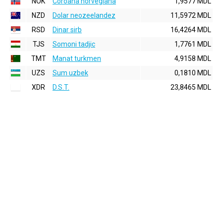
NOK
Coroana norvegiana
1,9577 MDL
NZD
Dolar neozeelandez
11,5972 MDL
RSD
Dinar sirb
16,4264 MDL
TJS
Somoni tadjic
1,7761 MDL
TMT
Manat turkmen
4,9158 MDL
UZS
Sum uzbek
0,1810 MDL
XDR
D.S.T.
23,8465 MDL