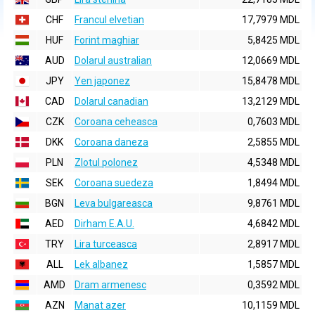
CHF
Francul elvetian
17,7979 MDL
HUF
Forint maghiar
5,8425 MDL
AUD
Dolarul australian
12,0669 MDL
JPY
Yen japonez
15,8478 MDL
CAD
Dolarul canadian
13,2129 MDL
CZK
Coroana ceheasca
0,7603 MDL
DKK
Coroana daneza
2,5855 MDL
PLN
Zlotul polonez
4,5348 MDL
SEK
Coroana suedeza
1,8494 MDL
BGN
Leva bulgareasca
9,8761 MDL
AED
Dirham E.A.U.
4,6842 MDL
TRY
Lira turceasca
2,8917 MDL
ALL
Lek albanez
1,5857 MDL
AMD
Dram armenesc
0,3592 MDL
AZN
Manat azer
10,1159 MDL