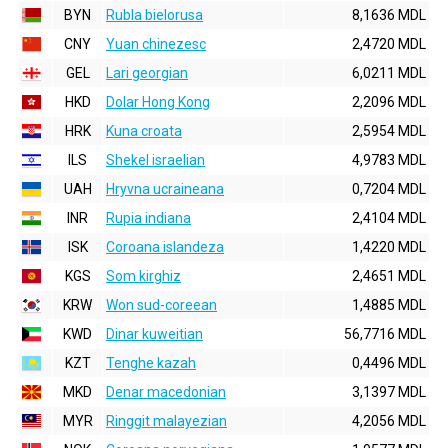
BYN
Rubla bielorusa
8,1636 MDL
CNY
Yuan chinezesc
2,4720 MDL
GEL
Lari georgian
6,0211 MDL
HKD
Dolar Hong Kong
2,2096 MDL
HRK
Kuna croata
2,5954 MDL
ILS
Shekel israelian
4,9783 MDL
UAH
Hryvna ucraineana
0,7204 MDL
INR
Rupia indiana
2,4104 MDL
ISK
Coroana islandeza
1,4220 MDL
KGS
Som kirghiz
2,4651 MDL
KRW
Won sud-coreean
1,4885 MDL
KWD
Dinar kuweitian
56,7716 MDL
KZT
Tenghe kazah
0,4496 MDL
MKD
Denar macedonian
3,1397 MDL
MYR
Ringgit malayezian
4,2056 MDL