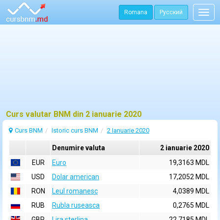
Romana
Русский
Togg
navig
Curs valutar BNM din 2 ianuarie 2020
Curs BNM
Istoric curs BNM
2 Ianuarie 2020
Denumire valuta
2 ianuarie 2020
EUR
Euro
19,3163 MDL
USD
Dolar american
17,2052 MDL
RON
Leul romanesc
4,0389 MDL
RUB
Rubla ruseasca
0,2765 MDL
GBP
Lira sterlina
22,7185 MDL