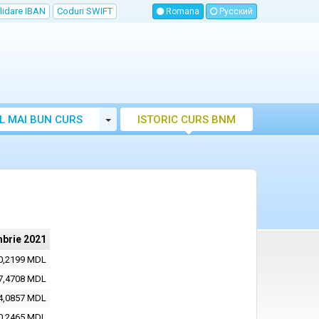
lidare IBAN
Coduri SWIFT
Romana
Русский
Toggle Dropdown
L MAI BUN CURS
ISTORIC CURS BNM
LUTAR MOLDOVA
mbrie 2021
0,2199 MDL
7,4708 MDL
4,0857 MDL
0,2465 MDL