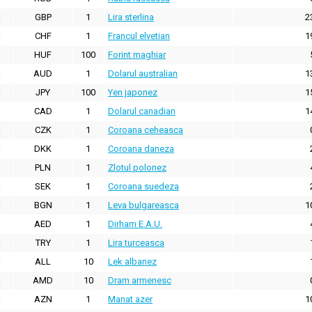
GBP
1
Lira sterlina
2
CHF
1
Francul elvetian
1
HUF
100
Forint maghiar
AUD
1
Dolarul australian
1
JPY
100
Yen japonez
1
CAD
1
Dolarul canadian
1
CZK
1
Coroana ceheasca
DKK
1
Coroana daneza
PLN
1
Zlotul polonez
SEK
1
Coroana suedeza
BGN
1
Leva bulgareasca
1
AED
1
Dirham E.A.U.
TRY
1
Lira turceasca
ALL
10
Lek albanez
AMD
10
Dram armenesc
AZN
1
Manat azer
1