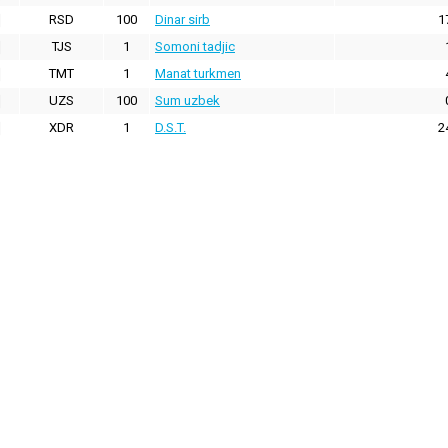
RSD
100
Dinar sirb
1
TJS
1
Somoni tadjic
TMT
1
Manat turkmen
UZS
100
Sum uzbek
XDR
1
D.S.T.
2