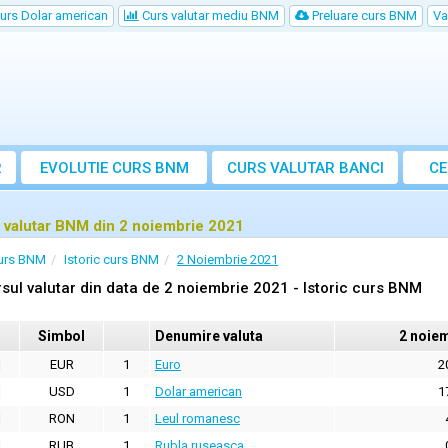
urs Dolar american
Curs valutar mediu BNM
Preluare curs BNM
Va
R
EVOLUTIE CURS BNM
CURS
VALUTAR
BANCI
CE
VA
 valutar BNM din 2 noiembrie 2021
urs BNM
Istoric curs BNM
2 Noiembrie 2021
sul valutar din data de 2 noiembrie 2021 - Istoric curs BNM
Simbol
Denumire valuta
2 noie
EUR
1
Euro
2
USD
1
Dolar american
1
RON
1
Leul romanesc
RUB
1
Rubla ruseasca