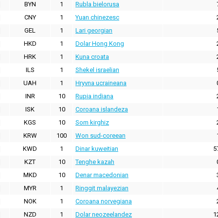
BYN
1
Rubla bielorusa
CNY
1
Yuan chinezesc
GEL
1
Lari georgian
HKD
1
Dolar Hong Kong
HRK
1
Kuna croata
ILS
1
Shekel israelian
UAH
1
Hryvna ucraineana
INR
10
Rupia indiana
ISK
10
Coroana islandeza
KGS
10
Som kirghiz
KRW
100
Won sud-coreean
KWD
1
Dinar kuweitian
5
KZT
10
Tenghe kazah
MKD
10
Denar macedonian
MYR
1
Ringgit malayezian
NOK
1
Coroana norvegiana
NZD
1
Dolar neozeelandez
1