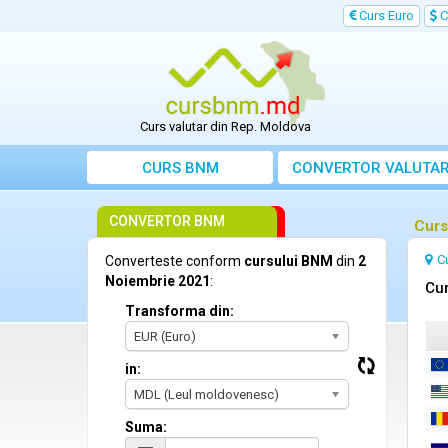
Curs Euro
C
Curs valutar din Rep. Moldova
CURS BNM
CONVERTOR VALUTA
CONVERTOR BNM
Curs
C
Converteste conform
cursului BNM
din
2
Noiembrie 2021
:
Cur
Transforma din:
EUR (Euro)
in:
MDL (Leul moldovenesc)
Suma: