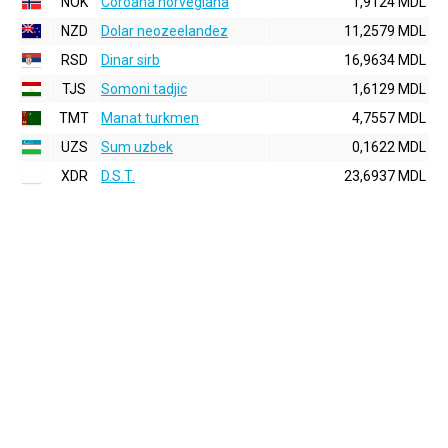
NOK
Coroana norvegiana
1,9124 MDL
NZD
Dolar neozeelandez
11,2579 MDL
RSD
Dinar sirb
16,9634 MDL
TJS
Somoni tadjic
1,6129 MDL
TMT
Manat turkmen
4,7557 MDL
UZS
Sum uzbek
0,1622 MDL
XDR
D.S.T.
23,6937 MDL