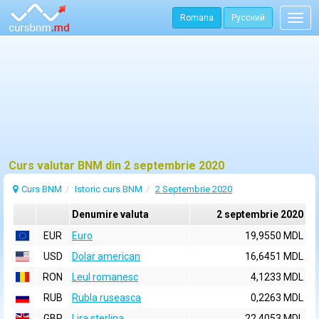
Romana
Русский
Togg
navig
Curs valutar BNM din 2 septembrie 2020
Curs BNM
Istoric curs BNM
2 Septembrie 2020
Denumire valuta
2 septembrie 2020
EUR
Euro
19,9550 MDL
USD
Dolar american
16,6451 MDL
RON
Leul romanesc
4,1233 MDL
RUB
Rubla ruseasca
0,2263 MDL
GBP
Lira sterlina
22,4053 MDL