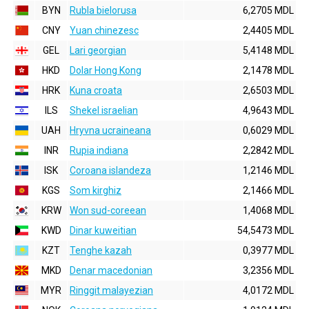
BYN
Rubla bielorusa
6,2705 MDL
CNY
Yuan chinezesc
2,4405 MDL
GEL
Lari georgian
5,4148 MDL
HKD
Dolar Hong Kong
2,1478 MDL
HRK
Kuna croata
2,6503 MDL
ILS
Shekel israelian
4,9643 MDL
UAH
Hryvna ucraineana
0,6029 MDL
INR
Rupia indiana
2,2842 MDL
ISK
Coroana islandeza
1,2146 MDL
KGS
Som kirghiz
2,1466 MDL
KRW
Won sud-coreean
1,4068 MDL
KWD
Dinar kuweitian
54,5473 MDL
KZT
Tenghe kazah
0,3977 MDL
MKD
Denar macedonian
3,2356 MDL
MYR
Ringgit malayezian
4,0172 MDL