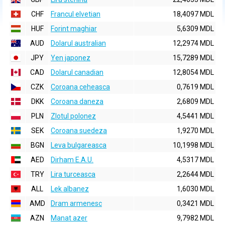
CHF
Francul elvetian
18,4097 MDL
HUF
Forint maghiar
5,6309 MDL
AUD
Dolarul australian
12,2974 MDL
JPY
Yen japonez
15,7289 MDL
CAD
Dolarul canadian
12,8054 MDL
CZK
Coroana ceheasca
0,7619 MDL
DKK
Coroana daneza
2,6809 MDL
PLN
Zlotul polonez
4,5441 MDL
SEK
Coroana suedeza
1,9270 MDL
BGN
Leva bulgareasca
10,1998 MDL
AED
Dirham E.A.U.
4,5317 MDL
TRY
Lira turceasca
2,2644 MDL
ALL
Lek albanez
1,6030 MDL
AMD
Dram armenesc
0,3421 MDL
AZN
Manat azer
9,7982 MDL