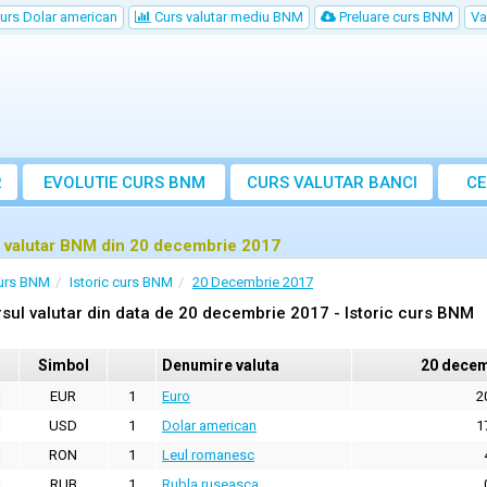
urs Dolar american
Curs valutar mediu BNM
Preluare curs BNM
Va
R
EVOLUTIE CURS BNM
CURS
VALUTAR
BANCI
CE
VA
 valutar BNM din 20 decembrie 2017
urs BNM
Istoric curs BNM
20 Decembrie 2017
sul valutar din data de 20 decembrie 2017 - Istoric curs BNM
Simbol
Denumire valuta
20 decem
EUR
1
Euro
2
USD
1
Dolar american
1
RON
1
Leul romanesc
RUB
1
Rubla ruseasca