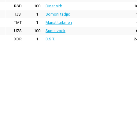
RSD
100
Dinar sirb
1
TJS
1
Somoni tadjic
TMT
1
Manat turkmen
UZS
100
Sum uzbek
XDR
1
D.S.T.
2