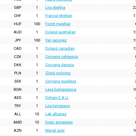
GBP
1
Lira sterlina
2
CHF
1
Francul elvetian
1
HUF
100
Forint maghiar
AUD
1
Dolarul australian
1
JPY
100
Yen japonez
1
CAD
1
Dolarul canadian
1
CZK
1
Coroana ceheasca
DKK
1
Coroana daneza
PLN
1
Zlotul polonez
SEK
1
Coroana suedeza
BGN
1
Leva bulgareasca
1
AED
1
Dirham E.A.U.
TRY
1
Lira turceasca
ALL
10
Lek albanez
AMD
10
Dram armenesc
AZN
1
Manat azer
1