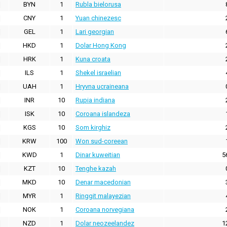
BYN
1
Rubla bielorusa
CNY
1
Yuan chinezesc
GEL
1
Lari georgian
HKD
1
Dolar Hong Kong
HRK
1
Kuna croata
ILS
1
Shekel israelian
UAH
1
Hryvna ucraineana
INR
10
Rupia indiana
ISK
10
Coroana islandeza
KGS
10
Som kirghiz
KRW
100
Won sud-coreean
KWD
1
Dinar kuweitian
5
KZT
10
Tenghe kazah
MKD
10
Denar macedonian
MYR
1
Ringgit malayezian
NOK
1
Coroana norvegiana
NZD
1
Dolar neozeelandez
1