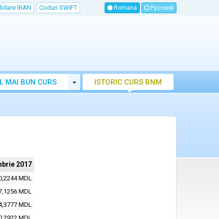
lidare IBAN
Coduri SWIFT
Romana
Русский
Toggle Dropdown
L MAI BUN CURS
ISTORIC CURS BNM
LUTAR MOLDOVA
brie 2017
0,2244 MDL
7,1256 MDL
4,3777 MDL
0,2922 MDL