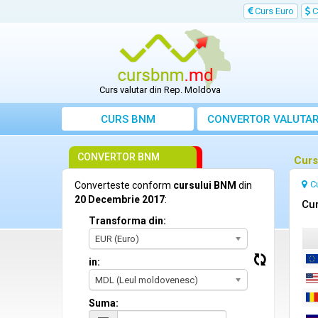
Curs Euro
C
Curs valutar din Rep. Moldova
CURS BNM
CONVERTOR VALUTA
CONVERTOR BNM
Curs
C
Converteste conform
cursului BNM
din
20 Decembrie 2017
:
Cur
Transforma din:
EUR (Euro)
in:
MDL (Leul moldovenesc)
Suma: