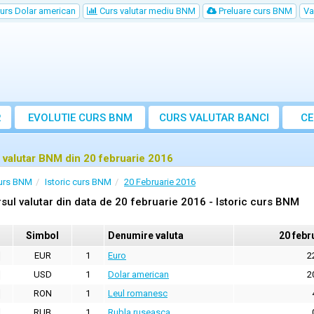
urs Dolar american
Curs valutar mediu BNM
Preluare curs BNM
Va
R
EVOLUTIE CURS BNM
CURS
VALUTAR
BANCI
CE
VA
 valutar BNM din 20 februarie 2016
urs BNM
Istoric curs BNM
20 Februarie 2016
sul valutar din data de 20 februarie 2016 - Istoric curs BNM
Simbol
Denumire valuta
20 febr
EUR
1
Euro
2
USD
1
Dolar american
2
RON
1
Leul romanesc
RUB
1
Rubla ruseasca