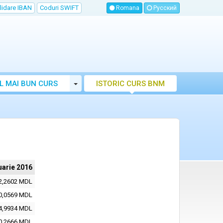
lidare IBAN
Coduri SWIFT
Romana
Русский
Toggle Dropdown
L MAI BUN CURS
ISTORIC CURS BNM
LUTAR MOLDOVA
uarie 2016
2,2602 MDL
0,0569 MDL
4,9934 MDL
0,2666 MDL