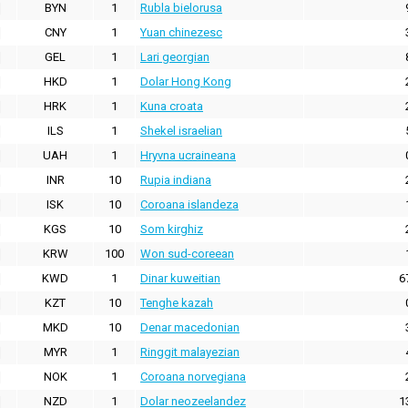
BYN
1
Rubla bielorusa
CNY
1
Yuan chinezesc
GEL
1
Lari georgian
HKD
1
Dolar Hong Kong
HRK
1
Kuna croata
ILS
1
Shekel israelian
UAH
1
Hryvna ucraineana
INR
10
Rupia indiana
ISK
10
Coroana islandeza
KGS
10
Som kirghiz
KRW
100
Won sud-coreean
KWD
1
Dinar kuweitian
6
KZT
10
Tenghe kazah
MKD
10
Denar macedonian
MYR
1
Ringgit malayezian
NOK
1
Coroana norvegiana
NZD
1
Dolar neozeelandez
1