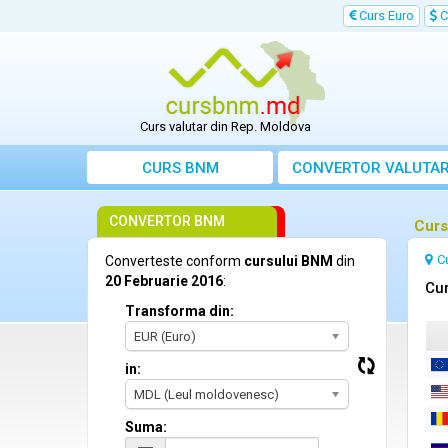
Curs Euro
C
Curs valutar din Rep. Moldova
CURS BNM
CONVERTOR VALUTA
CONVERTOR BNM
Curs
C
Converteste conform
cursului BNM
din
20 Februarie 2016
:
Cur
Transforma din:
EUR (Euro)
in:
MDL (Leul moldovenesc)
Suma: