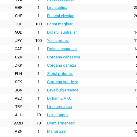
GBP
1
Lira sterlina
2
CHF
1
Francul elvetian
2
HUF
100
Forint maghiar
AUD
1
Dolarul australian
1
JPY
100
Yen japonez
1
CAD
1
Dolarul canadian
1
CZK
1
Coroana ceheasca
DKK
1
Coroana daneza
PLN
1
Zlotul polonez
SEK
1
Coroana suedeza
BGN
1
Leva bulgareasca
1
AED
1
Dirham E.A.U.
TRY
1
Lira turceasca
ALL
10
Lek albanez
AMD
10
Dram armenesc
AZN
1
Manat azer
1