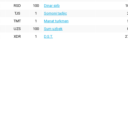
RSD
100
Dinar sirb
1
TJS
1
Somoni tadjic
TMT
1
Manat turkmen
UZS
100
Sum uzbek
XDR
1
D.S.T.
2