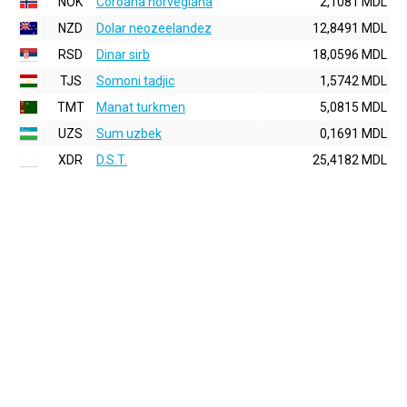
NOK
Coroana norvegiana
2,1081 MDL
NZD
Dolar neozeelandez
12,8491 MDL
RSD
Dinar sirb
18,0596 MDL
TJS
Somoni tadjic
1,5742 MDL
TMT
Manat turkmen
5,0815 MDL
UZS
Sum uzbek
0,1691 MDL
XDR
D.S.T.
25,4182 MDL