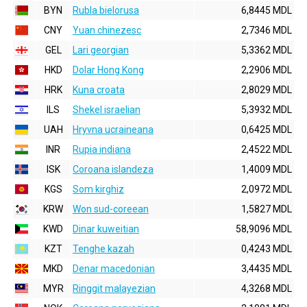
BYN
Rubla bielorusa
6,8445 MDL
CNY
Yuan chinezesc
2,7346 MDL
GEL
Lari georgian
5,3362 MDL
HKD
Dolar Hong Kong
2,2906 MDL
HRK
Kuna croata
2,8029 MDL
ILS
Shekel israelian
5,3932 MDL
UAH
Hryvna ucraineana
0,6425 MDL
INR
Rupia indiana
2,4522 MDL
ISK
Coroana islandeza
1,4009 MDL
KGS
Som kirghiz
2,0972 MDL
KRW
Won sud-coreean
1,5827 MDL
KWD
Dinar kuweitian
58,9096 MDL
KZT
Tenghe kazah
0,4243 MDL
MKD
Denar macedonian
3,4435 MDL
MYR
Ringgit malayezian
4,3268 MDL