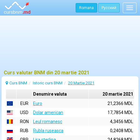
Romana
Русский
Togg
navig
Curs valutar BNM din 20 martie 2021
Curs BNM
Istoric curs BNM
20 Martie 2021
Denumire valuta
20 martie 2021
EUR
Euro
21,2366 MDL
USD
Dolar american
17,7854 MDL
RON
Leul romanesc
4,3456 MDL
RUB
Rubla ruseasca
0,2408 MDL
GBP
Lira sterlina
24,8268 MDL