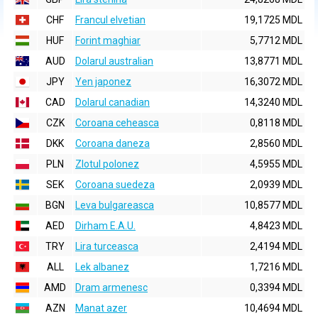
CHF
Francul elvetian
19,1725 MDL
HUF
Forint maghiar
5,7712 MDL
AUD
Dolarul australian
13,8771 MDL
JPY
Yen japonez
16,3072 MDL
CAD
Dolarul canadian
14,3240 MDL
CZK
Coroana ceheasca
0,8118 MDL
DKK
Coroana daneza
2,8560 MDL
PLN
Zlotul polonez
4,5955 MDL
SEK
Coroana suedeza
2,0939 MDL
BGN
Leva bulgareasca
10,8577 MDL
AED
Dirham E.A.U.
4,8423 MDL
TRY
Lira turceasca
2,4194 MDL
ALL
Lek albanez
1,7216 MDL
AMD
Dram armenesc
0,3394 MDL
AZN
Manat azer
10,4694 MDL