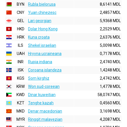
BYN
Rubla bielorusa
8,6141 MDL
CNY
Yuan chinezesc
2,4857 MDL
GEL
Lari georgian
5,9368 MDL
HKD
Dolar Hong Kong
2,2529 MDL
HRK
Kuna croata
2,6376 MDL
ILS
Shekel israelian
5,0098 MDL
UAH
Hryvna ucraineana
0,7178 MDL
INR
Rupia indiana
2,4740 MDL
ISK
Coroana islandeza
1,4248 MDL
KGS
Som kirghiz
2,4742 MDL
KRW
Won sud-coreean
1,4778 MDL
KWD
Dinar kuweitian
58,0747 MDL
KZT
Tenghe kazah
0,4560 MDL
MKD
Denar macedonian
3,1698 MDL
MYR
Ringgit malayezian
4,2087 MDL