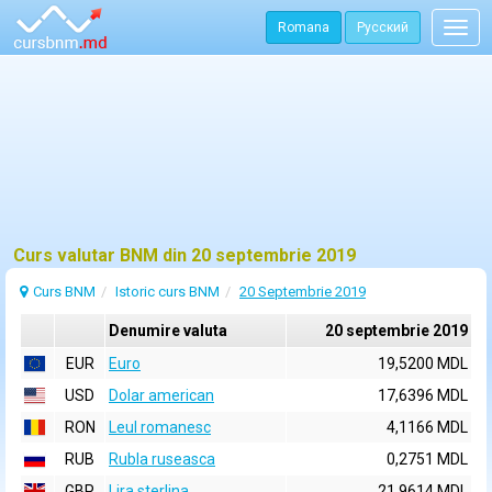
Romana
Русский
Togg
navig
Curs valutar BNM din 20 septembrie 2019
Curs BNM
Istoric curs BNM
20 Septembrie 2019
Denumire valuta
20 septembrie 2019
EUR
Euro
19,5200 MDL
USD
Dolar american
17,6396 MDL
RON
Leul romanesc
4,1166 MDL
RUB
Rubla ruseasca
0,2751 MDL
GBP
Lira sterlina
21,9614 MDL