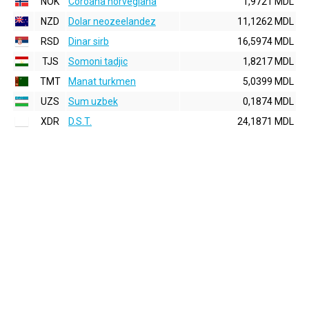
NOK
Coroana norvegiana
1,9721 MDL
NZD
Dolar neozeelandez
11,1262 MDL
RSD
Dinar sirb
16,5974 MDL
TJS
Somoni tadjic
1,8217 MDL
TMT
Manat turkmen
5,0399 MDL
UZS
Sum uzbek
0,1874 MDL
XDR
D.S.T.
24,1871 MDL