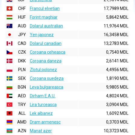
CHF
Francul elvetian
17,7989 MDL
HUF
Forint maghiar
5,8642 MDL
AUD
Dolarul australian
11,9764 MDL
JPY
Yen japonez
16,3458 MDL
CAD
Dolarul canadian
13,2783 MDL
CZK
Coroana ceheasca
0,7540 MDL
DKK
Coroana daneza
2,6141 MDL
PLN
Zlotul polonez
4,4956 MDL
SEK
Coroana suedeza
1,8190 MDL
BGN
Leva bulgareasca
9,9805 MDL
AED
Dirham E.A.U.
4,8024 MDL
TRY
Lira turceasca
3,0904 MDL
ALL
Lek albanez
1,6092 MDL
AMD
Dram armenesc
0,3703 MDL
AZN
Manat azer
10,3723 MDL