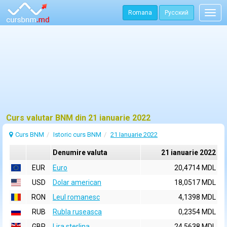
Romana
Русский
Togg
navig
Curs valutar BNM din 21 ianuarie 2022
Curs BNM
Istoric curs BNM
21 Ianuarie 2022
Denumire valuta
21 ianuarie 2022
EUR
Euro
20,4714 MDL
USD
Dolar american
18,0517 MDL
RON
Leul romanesc
4,1398 MDL
RUB
Rubla ruseasca
0,2354 MDL
GBP
Lira sterlina
24,5638 MDL