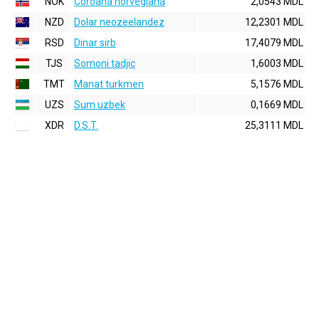
NOK
Coroana norvegiana
2,0543 MDL
NZD
Dolar neozeelandez
12,2301 MDL
RSD
Dinar sirb
17,4079 MDL
TJS
Somoni tadjic
1,6003 MDL
TMT
Manat turkmen
5,1576 MDL
UZS
Sum uzbek
0,1669 MDL
XDR
D.S.T.
25,3111 MDL