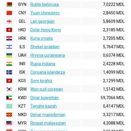
BYN
Rubla bielorusa
7,0222 MDL
CNY
Yuan chinezesc
2,8450 MDL
GEL
Lari georgian
5,8609 MDL
HKD
Dolar Hong Kong
2,3185 MDL
HRK
Kuna croata
2,7205 MDL
ILS
Shekel israelian
5,7647 MDL
UAH
Hryvna ucraineana
0,6374 MDL
INR
Rupia indiana
2,4228 MDL
ISK
Coroana islandeza
1,4099 MDL
KGS
Som kirghiz
2,1299 MDL
KRW
Won sud-coreean
1,5142 MDL
KWD
Dinar kuweitian
59,7066 MDL
KZT
Tenghe kazah
0,4147 MDL
MKD
Denar macedonian
3,3217 MDL
MYR
Ringgit malayezian
4,3088 MDL