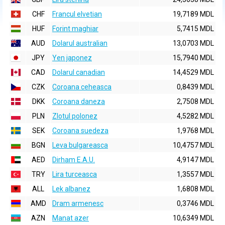
CHF
Francul elvetian
19,7189 MDL
HUF
Forint maghiar
5,7415 MDL
AUD
Dolarul australian
13,0703 MDL
JPY
Yen japonez
15,7940 MDL
CAD
Dolarul canadian
14,4529 MDL
CZK
Coroana ceheasca
0,8439 MDL
DKK
Coroana daneza
2,7508 MDL
PLN
Zlotul polonez
4,5282 MDL
SEK
Coroana suedeza
1,9768 MDL
BGN
Leva bulgareasca
10,4757 MDL
AED
Dirham E.A.U.
4,9147 MDL
TRY
Lira turceasca
1,3557 MDL
ALL
Lek albanez
1,6808 MDL
AMD
Dram armenesc
0,3746 MDL
AZN
Manat azer
10,6349 MDL