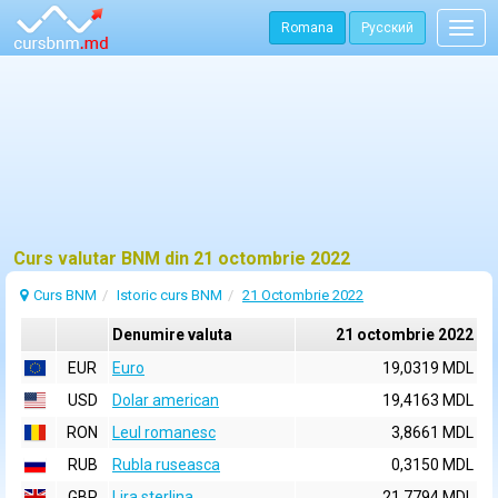
Romana
Русский
Togg
navig
Curs valutar BNM din 21 octombrie 2022
Curs BNM
Istoric curs BNM
21 Octombrie 2022
Denumire valuta
21 octombrie 2022
EUR
Euro
19,0319 MDL
USD
Dolar american
19,4163 MDL
RON
Leul romanesc
3,8661 MDL
RUB
Rubla ruseasca
0,3150 MDL
GBP
Lira sterlina
21,7794 MDL