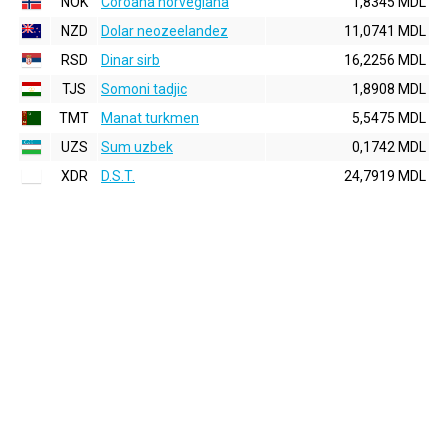
NOK
Coroana norvegiana
1,8345 MDL
NZD
Dolar neozeelandez
11,0741 MDL
RSD
Dinar sirb
16,2256 MDL
TJS
Somoni tadjic
1,8908 MDL
TMT
Manat turkmen
5,5475 MDL
UZS
Sum uzbek
0,1742 MDL
XDR
D.S.T.
24,7919 MDL