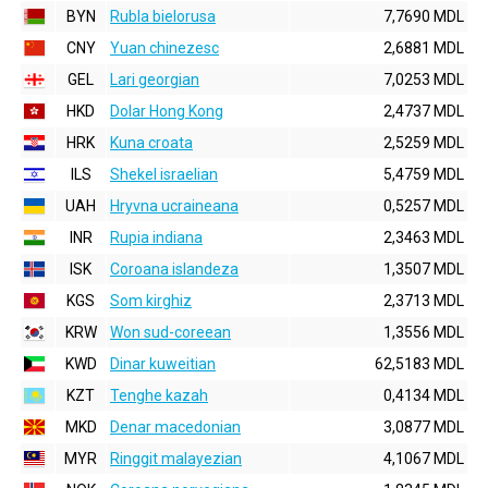
BYN
Rubla bielorusa
7,7690 MDL
CNY
Yuan chinezesc
2,6881 MDL
GEL
Lari georgian
7,0253 MDL
HKD
Dolar Hong Kong
2,4737 MDL
HRK
Kuna croata
2,5259 MDL
ILS
Shekel israelian
5,4759 MDL
UAH
Hryvna ucraineana
0,5257 MDL
INR
Rupia indiana
2,3463 MDL
ISK
Coroana islandeza
1,3507 MDL
KGS
Som kirghiz
2,3713 MDL
KRW
Won sud-coreean
1,3556 MDL
KWD
Dinar kuweitian
62,5183 MDL
KZT
Tenghe kazah
0,4134 MDL
MKD
Denar macedonian
3,0877 MDL
MYR
Ringgit malayezian
4,1067 MDL