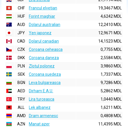
CHF
Francul elvetian
19,3467 MDL
HUF
Forint maghiar
4,6242 MDL
AUD
Dolarul australian
12,2410 MDL
JPY
Yen japonez
12,9671 MDL
CAD
Dolarul canadian
14,1523 MDL
CZK
Coroana ceheasca
0,7755 MDL
DKK
Coroana daneza
2,5584 MDL
PLN
Zlotul polonez
3,9860 MDL
SEK
Coroana suedeza
1,7337 MDL
BGN
Leva bulgareasca
9,7286 MDL
AED
Dirham E.A.U.
5,2862 MDL
TRY
Lira turceasca
1,0440 MDL
ALL
Lek albanez
1,6211 MDL
AMD
Dram armenesc
0,4808 MDL
AZN
Manat azer
11,4395 MDL