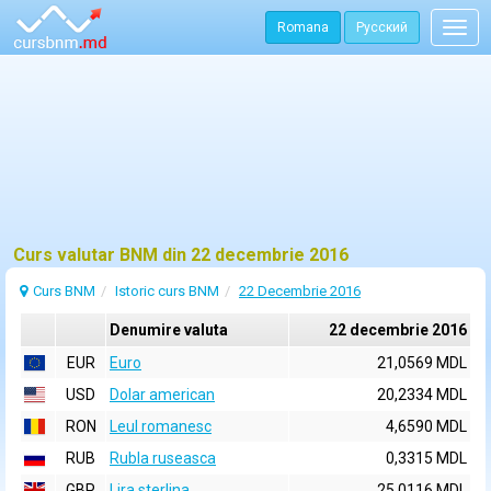
Romana
Русский
Togg
navig
Curs valutar BNM din 22 decembrie 2016
Curs BNM
Istoric curs BNM
22 Decembrie 2016
Denumire valuta
22 decembrie 2016
EUR
Euro
21,0569 MDL
USD
Dolar american
20,2334 MDL
RON
Leul romanesc
4,6590 MDL
RUB
Rubla ruseasca
0,3315 MDL
GBP
Lira sterlina
25,0116 MDL