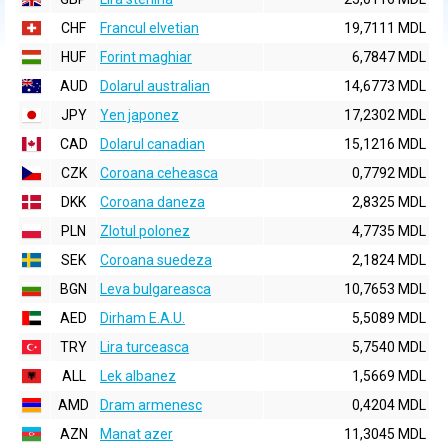
CHF
Francul elvetian
19,7111 MDL
HUF
Forint maghiar
6,7847 MDL
AUD
Dolarul australian
14,6773 MDL
JPY
Yen japonez
17,2302 MDL
CAD
Dolarul canadian
15,1216 MDL
CZK
Coroana ceheasca
0,7792 MDL
DKK
Coroana daneza
2,8325 MDL
PLN
Zlotul polonez
4,7735 MDL
SEK
Coroana suedeza
2,1824 MDL
BGN
Leva bulgareasca
10,7653 MDL
AED
Dirham E.A.U.
5,5089 MDL
TRY
Lira turceasca
5,7540 MDL
ALL
Lek albanez
1,5669 MDL
AMD
Dram armenesc
0,4204 MDL
AZN
Manat azer
11,3045 MDL