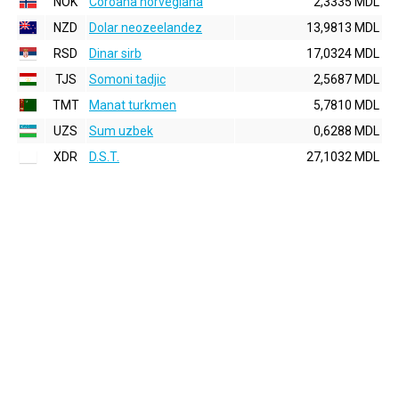
NOK
Coroana norvegiana
2,3335 MDL
NZD
Dolar neozeelandez
13,9813 MDL
RSD
Dinar sirb
17,0324 MDL
TJS
Somoni tadjic
2,5687 MDL
TMT
Manat turkmen
5,7810 MDL
UZS
Sum uzbek
0,6288 MDL
XDR
D.S.T.
27,1032 MDL