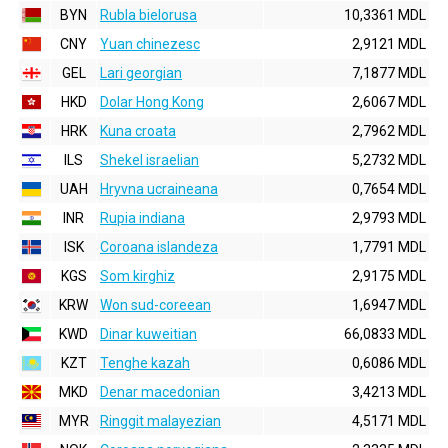
BYN
Rubla bielorusa
10,3361 MDL
CNY
Yuan chinezesc
2,9121 MDL
GEL
Lari georgian
7,1877 MDL
HKD
Dolar Hong Kong
2,6067 MDL
HRK
Kuna croata
2,7962 MDL
ILS
Shekel israelian
5,2732 MDL
UAH
Hryvna ucraineana
0,7654 MDL
INR
Rupia indiana
2,9793 MDL
ISK
Coroana islandeza
1,7791 MDL
KGS
Som kirghiz
2,9175 MDL
KRW
Won sud-coreean
1,6947 MDL
KWD
Dinar kuweitian
66,0833 MDL
KZT
Tenghe kazah
0,6086 MDL
MKD
Denar macedonian
3,4213 MDL
MYR
Ringgit malayezian
4,5171 MDL