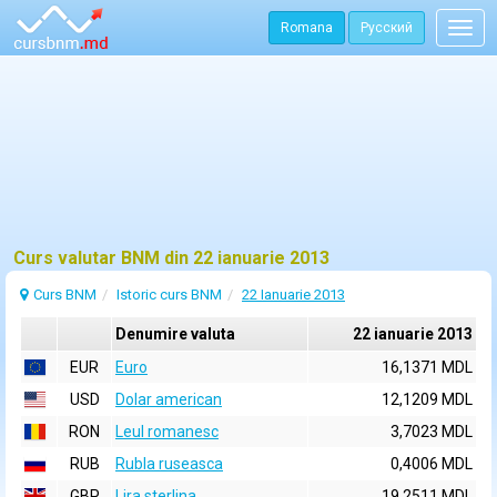
Romana
Русский
Togg
navig
Curs valutar BNM din 22 ianuarie 2013
Curs BNM
Istoric curs BNM
22 Ianuarie 2013
Denumire valuta
22 ianuarie 2013
EUR
Euro
16,1371 MDL
USD
Dolar american
12,1209 MDL
RON
Leul romanesc
3,7023 MDL
RUB
Rubla ruseasca
0,4006 MDL
GBP
Lira sterlina
19,2511 MDL