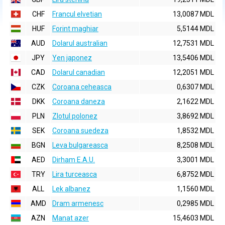
CHF
Francul elvetian
13,0087 MDL
HUF
Forint maghiar
5,5144 MDL
AUD
Dolarul australian
12,7531 MDL
JPY
Yen japonez
13,5406 MDL
CAD
Dolarul canadian
12,2051 MDL
CZK
Coroana ceheasca
0,6307 MDL
DKK
Coroana daneza
2,1622 MDL
PLN
Zlotul polonez
3,8692 MDL
SEK
Coroana suedeza
1,8532 MDL
BGN
Leva bulgareasca
8,2508 MDL
AED
Dirham E.A.U.
3,3001 MDL
TRY
Lira turceasca
6,8752 MDL
ALL
Lek albanez
1,1560 MDL
AMD
Dram armenesc
0,2985 MDL
AZN
Manat azer
15,4603 MDL