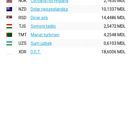
NOK
Coroana norvegiana
2,1630 MDL
NZD
Dolar neozeelandez
10,1337 MDL
RSD
Dinar sirb
14,4486 MDL
TJS
Somoni tadjic
2,5472 MDL
TMT
Manat turkmen
4,2548 MDL
UZS
Sum uzbek
0,6103 MDL
XDR
D.S.T.
18,6006 MDL