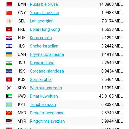
BYN
Rubla bielorusa
14,0800 MDL
CNY
Yuan chinezesc
1,9483 MDL
GEL
Lari georgian
7,3174 MDL
HKD
Dolar Hong Kong
1,5633 MDL
HRK
Kuna croata
2,1294 MDL
ILS
Shekel israelian
3,2442 MDL
UAH
Hryvna ucraineana
1,4918 MDL
INR
Rupia indiana
2,2540 MDL
ISK
Coroana islandeza
0,9434 MDL
KGS
Som kirghiz
2,5464 MDL
KRW
Won sud-coreean
1,1391 MDL
KWD
Dinar kuweitian
43,0185 MDL
KZT
Tenghe kazah
0,8038 MDL
MKD
Denar macedonian
2,5740 MDL
MYR
Ringgit malayezian
3,9944 MDL