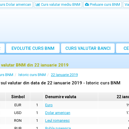
urs Dolar american
Curs valutar mediu BNM
Preluare curs BNM
Va
R
EVOLUTIE CURS BNM
CURS
VALUTAR
BANCI
CE
VA
 valutar BNM din 22 ianuarie 2019
urs BNM
Istoric curs BNM
22 Ianuarie 2019
sul valutar din data de 22 ianuarie 2019 - Istoric curs BNM
Simbol
Denumire valuta
22 ian
EUR
1
Euro
1
USD
1
Dolar american
1
RON
1
Leul romanesc
RUB
1
Rubla ruseasca