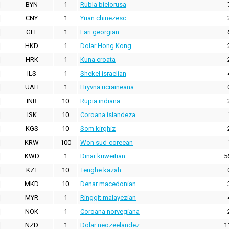
BYN
1
Rubla bielorusa
CNY
1
Yuan chinezesc
GEL
1
Lari georgian
HKD
1
Dolar Hong Kong
HRK
1
Kuna croata
ILS
1
Shekel israelian
UAH
1
Hryvna ucraineana
INR
10
Rupia indiana
ISK
10
Coroana islandeza
KGS
10
Som kirghiz
KRW
100
Won sud-coreean
KWD
1
Dinar kuweitian
5
KZT
10
Tenghe kazah
MKD
10
Denar macedonian
MYR
1
Ringgit malayezian
NOK
1
Coroana norvegiana
NZD
1
Dolar neozeelandez
1