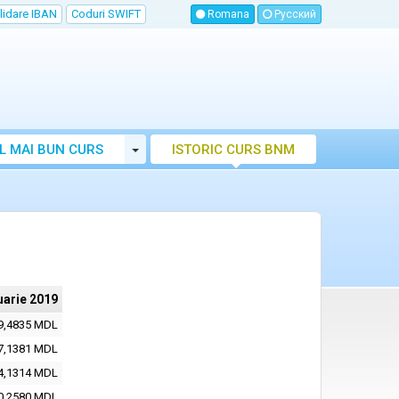
lidare IBAN
Coduri SWIFT
Romana
Русский
Toggle Dropdown
L MAI BUN CURS
ISTORIC CURS BNM
LUTAR MOLDOVA
uarie 2019
9,4835 MDL
7,1381 MDL
4,1314 MDL
0,2580 MDL