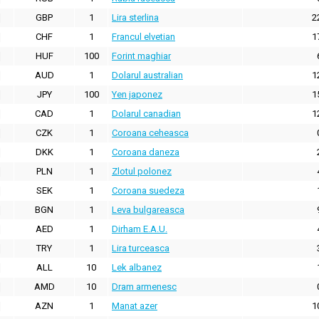
GBP
1
Lira sterlina
2
CHF
1
Francul elvetian
1
HUF
100
Forint maghiar
AUD
1
Dolarul australian
1
JPY
100
Yen japonez
1
CAD
1
Dolarul canadian
1
CZK
1
Coroana ceheasca
DKK
1
Coroana daneza
PLN
1
Zlotul polonez
SEK
1
Coroana suedeza
BGN
1
Leva bulgareasca
AED
1
Dirham E.A.U.
TRY
1
Lira turceasca
ALL
10
Lek albanez
AMD
10
Dram armenesc
AZN
1
Manat azer
1