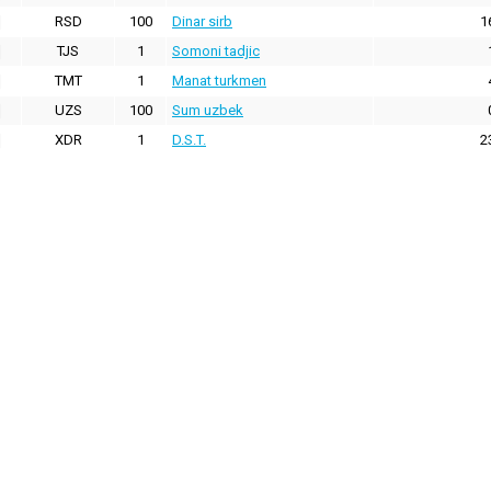
RSD
100
Dinar sirb
1
TJS
1
Somoni tadjic
TMT
1
Manat turkmen
UZS
100
Sum uzbek
XDR
1
D.S.T.
2