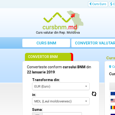
Curs Euro
C
Curs valutar din Rep. Moldova
CURS BNM
CONVERTOR VALUTA
CONVERTOR BNM
Curs
C
Converteste conform
cursului BNM
din
22 Ianuarie 2019
:
Cur
Transforma din:
EUR (Euro)
in:
MDL (Leul moldovenesc)
Suma: