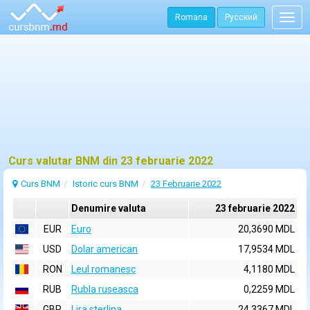
Romana
Русский
Togg
navig
Curs valutar BNM din 23 februarie 2022
Curs BNM
Istoric curs BNM
23 Februarie 2022
Denumire valuta
23 februarie 2022
EUR
Euro
20,3690 MDL
USD
Dolar american
17,9534 MDL
RON
Leul romanesc
4,1180 MDL
RUB
Rubla ruseasca
0,2259 MDL
GBP
Lira sterlina
24,3367 MDL