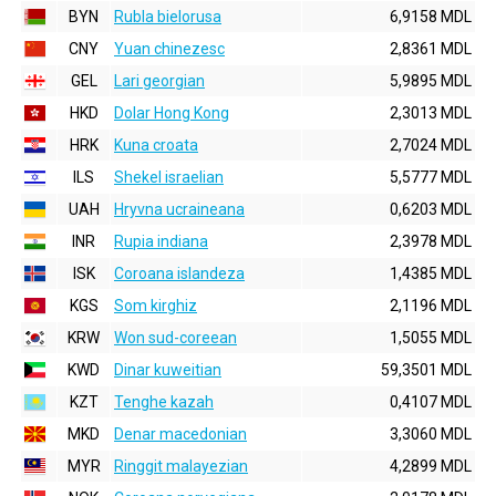
BYN
Rubla bielorusa
6,9158 MDL
CNY
Yuan chinezesc
2,8361 MDL
GEL
Lari georgian
5,9895 MDL
HKD
Dolar Hong Kong
2,3013 MDL
HRK
Kuna croata
2,7024 MDL
ILS
Shekel israelian
5,5777 MDL
UAH
Hryvna ucraineana
0,6203 MDL
INR
Rupia indiana
2,3978 MDL
ISK
Coroana islandeza
1,4385 MDL
KGS
Som kirghiz
2,1196 MDL
KRW
Won sud-coreean
1,5055 MDL
KWD
Dinar kuweitian
59,3501 MDL
KZT
Tenghe kazah
0,4107 MDL
MKD
Denar macedonian
3,3060 MDL
MYR
Ringgit malayezian
4,2899 MDL