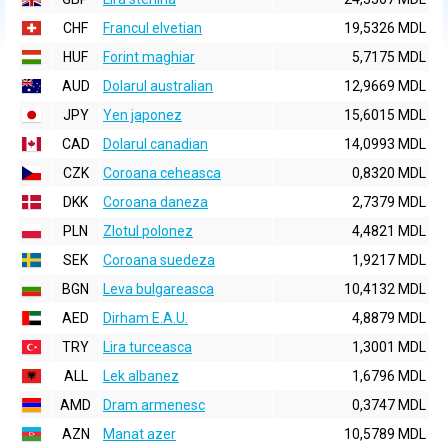
CHF
Francul elvetian
19,5326 MDL
HUF
Forint maghiar
5,7175 MDL
AUD
Dolarul australian
12,9669 MDL
JPY
Yen japonez
15,6015 MDL
CAD
Dolarul canadian
14,0993 MDL
CZK
Coroana ceheasca
0,8320 MDL
DKK
Coroana daneza
2,7379 MDL
PLN
Zlotul polonez
4,4821 MDL
SEK
Coroana suedeza
1,9217 MDL
BGN
Leva bulgareasca
10,4132 MDL
AED
Dirham E.A.U.
4,8879 MDL
TRY
Lira turceasca
1,3001 MDL
ALL
Lek albanez
1,6796 MDL
AMD
Dram armenesc
0,3747 MDL
AZN
Manat azer
10,5789 MDL