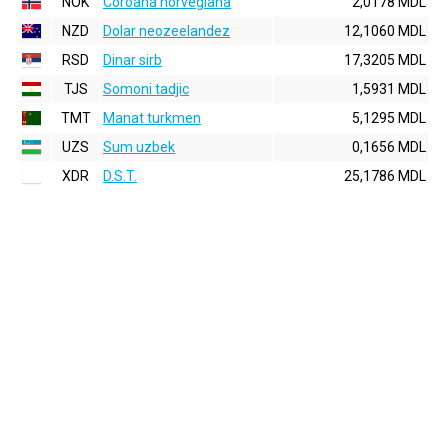
NOK
Coroana norvegiana
2,0178 MDL
NZD
Dolar neozeelandez
12,1060 MDL
RSD
Dinar sirb
17,3205 MDL
TJS
Somoni tadjic
1,5931 MDL
TMT
Manat turkmen
5,1295 MDL
UZS
Sum uzbek
0,1656 MDL
XDR
D.S.T.
25,1786 MDL