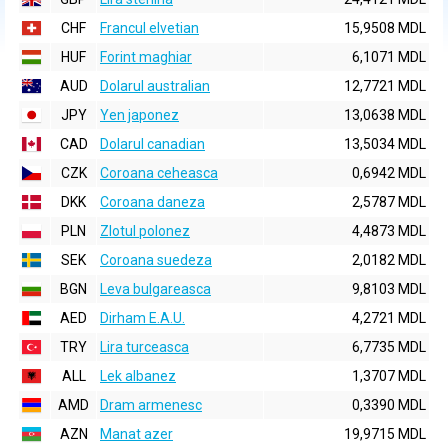
CHF
Francul elvetian
15,9508 MDL
HUF
Forint maghiar
6,1071 MDL
AUD
Dolarul australian
12,7721 MDL
JPY
Yen japonez
13,0638 MDL
CAD
Dolarul canadian
13,5034 MDL
CZK
Coroana ceheasca
0,6942 MDL
DKK
Coroana daneza
2,5787 MDL
PLN
Zlotul polonez
4,4873 MDL
SEK
Coroana suedeza
2,0182 MDL
BGN
Leva bulgareasca
9,8103 MDL
AED
Dirham E.A.U.
4,2721 MDL
TRY
Lira turceasca
6,7735 MDL
ALL
Lek albanez
1,3707 MDL
AMD
Dram armenesc
0,3390 MDL
AZN
Manat azer
19,9715 MDL