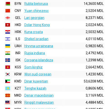
BYN
Rubla bielorusa
14,3600 MDL
CNY
Yuan chinezesc
2,5204 MDL
GEL
Lari georgian
8,2371 MDL
HKD
Dolar Hong Kong
2,0224 MDL
HRK
Kuna croata
2,5032 MDL
ILS
Shekel israelian
4,0110 MDL
UAH
Hryvna ucraineana
0,9820 MDL
INR
Rupia indiana
2,4792 MDL
ISK
Coroana islandeza
1,2398 MDL
KGS
Som kirghiz
2,6642 MDL
KRW
Won sud-coreean
1,4230 MDL
KWD
Dinar kuweitian
53,6208 MDL
KZT
Tenghe kazah
0,8606 MDL
MKD
Denar macedonian
3,1169 MDL
MYR
Ringgit malayezian
4,4884 MDL