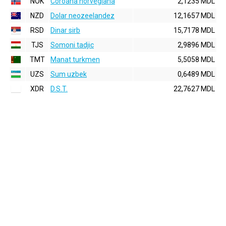
NOK
Coroana norvegiana
2,1235 MDL
NZD
Dolar neozeelandez
12,1657 MDL
RSD
Dinar sirb
15,7178 MDL
TJS
Somoni tadjic
2,9896 MDL
TMT
Manat turkmen
5,5058 MDL
UZS
Sum uzbek
0,6489 MDL
XDR
D.S.T.
22,7627 MDL