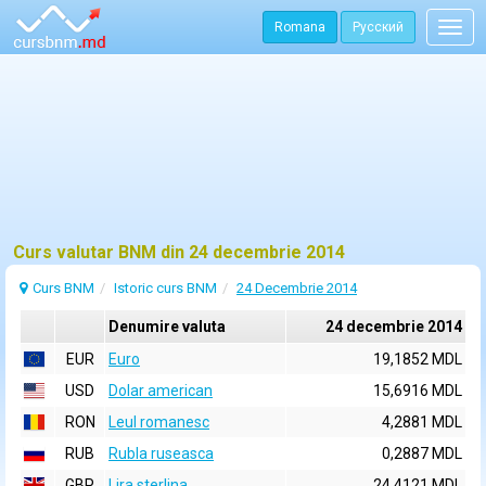
Romana
Русский
Togg
navig
Curs valutar BNM din 24 decembrie 2014
Curs BNM
Istoric curs BNM
24 Decembrie 2014
Denumire valuta
24 decembrie 2014
EUR
Euro
19,1852 MDL
USD
Dolar american
15,6916 MDL
RON
Leul romanesc
4,2881 MDL
RUB
Rubla ruseasca
0,2887 MDL
GBP
Lira sterlina
24,4121 MDL